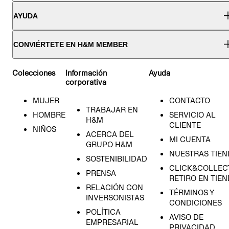
AYUDA
CONVIÉRTETE EN H&M MEMBER
Colecciones
Información
Ayuda
corporativa
MUJER
CONTACTO
TRABAJAR EN
HOMBRE
SERVICIO AL
H&M
CLIENTE
NIÑOS
ACERCA DEL
MI CUENTA
GRUPO H&M
NUESTRAS TIEN
SOSTENIBILIDAD
CLICK&COLLECT
PRENSA
RETIRO EN TIE
RELACIÓN CON
TÉRMINOS Y
INVERSONISTAS
CONDICIONES
POLÍTICA
AVISO DE
EMPRESARIAL
PRIVACIDAD