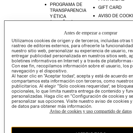
PROGRAMA DE
GIFT CARD
TRANSPARENCIA
AVISO DE COOK
Y ÉTICA
(ESPAÑOL)
SUPERINTENDE
DE INDUSTRIA Y
PROGRAMA DE
Antes de empezar a comprar
COMERCIO - SI
TRANSPARENCIA
Utilizamos cookies de origen y de terceros, incluidas otras 
Y ÉTICA (INGLÉS)
PETICIONES
rastreo de editores externos, para ofrecerle la funcionalid
QUEJAS Y
nuestro sitio web, personalizar su experiencia de usuario, rea
entregar publicidad personalizada en nuestros sitios web, a
RECLAMOS
boletines informativos en Internet y a través de plataformas 
Con ese fin, recopilamos información sobre el usuario, los 
navegación y el dispositivo.
Al hacer clic en “Aceptar todas”, acepta y está de acuerdo e
compartamos esta información con terceros, como nuestros
publicitarios. Al elegir “Solo cookies requeridas”, se bloque
opcionales, lo que limita nuestra entrega de contenido y fu
personalizadas. Haga clic en “Configuración de cookies y se
Colombia ($)
personalizar sus opciones. Visite nuestro aviso de cookies 
de datos para obtener más información.
CAMBIAR REGIÓN
Aviso de cookies y uso compartido de datos