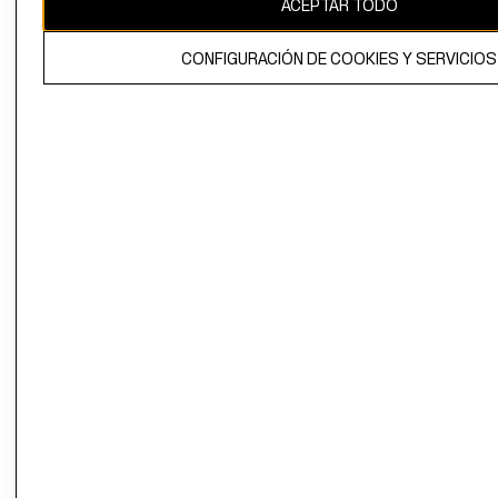
ACEPTAR TODO
El contenido de esta página web está protegido por copyright y es
propiedad de H&M Hennes & Mauritz AB.
CONFIGURACIÓN DE COOKIES Y SERVICIOS