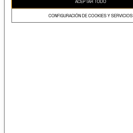
ACEPTAR TODO
El contenido de esta página web está protegido por copyright y es
propiedad de H&M Hennes & Mauritz AB.
CONFIGURACIÓN DE COOKIES Y SERVICIOS