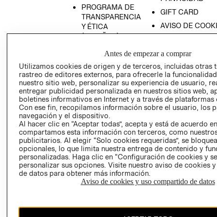
PROGRAMA DE
GIFT CARD
TRANSPARENCIA
AVISO DE COOK
Y ÉTICA
(ESPAÑOL)
SUPERINTENDE
DE INDUSTRIA Y
PROGRAMA DE
Antes de empezar a comprar
COMERCIO - SI
TRANSPARENCIA
Utilizamos cookies de origen y de terceros, incluidas otras 
Y ÉTICA (INGLÉS)
PETICIONES
rastreo de editores externos, para ofrecerle la funcionalid
QUEJAS Y
nuestro sitio web, personalizar su experiencia de usuario, rea
entregar publicidad personalizada en nuestros sitios web, a
RECLAMOS
boletines informativos en Internet y a través de plataformas 
Con ese fin, recopilamos información sobre el usuario, los 
navegación y el dispositivo.
Al hacer clic en “Aceptar todas”, acepta y está de acuerdo e
compartamos esta información con terceros, como nuestros
publicitarios. Al elegir “Solo cookies requeridas”, se bloque
opcionales, lo que limita nuestra entrega de contenido y fu
personalizadas. Haga clic en “Configuración de cookies y se
Colombia ($)
personalizar sus opciones. Visite nuestro aviso de cookies 
de datos para obtener más información.
CAMBIAR REGIÓN
Aviso de cookies y uso compartido de datos