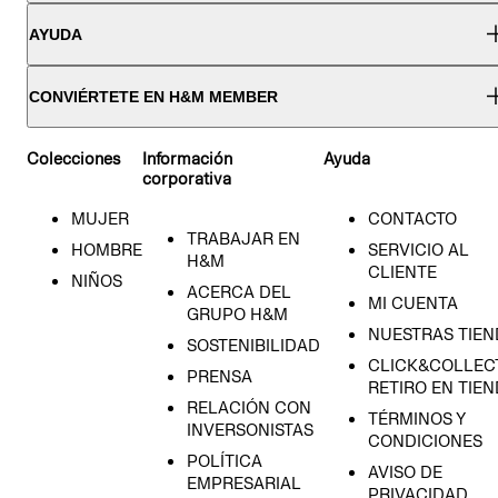
AYUDA
CONVIÉRTETE EN H&M MEMBER
Colecciones
Información
Ayuda
corporativa
MUJER
CONTACTO
TRABAJAR EN
HOMBRE
SERVICIO AL
H&M
CLIENTE
NIÑOS
ACERCA DEL
MI CUENTA
GRUPO H&M
NUESTRAS TIEN
SOSTENIBILIDAD
CLICK&COLLECT
PRENSA
RETIRO EN TIE
RELACIÓN CON
TÉRMINOS Y
INVERSONISTAS
CONDICIONES
POLÍTICA
AVISO DE
EMPRESARIAL
PRIVACIDAD