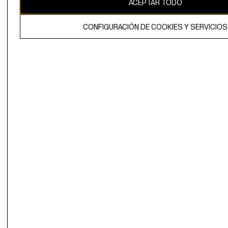
ACEPTAR TODO
El contenido de esta página web está protegido por copyright y es
propiedad de H&M Hennes & Mauritz AB.
CONFIGURACIÓN DE COOKIES Y SERVICIOS