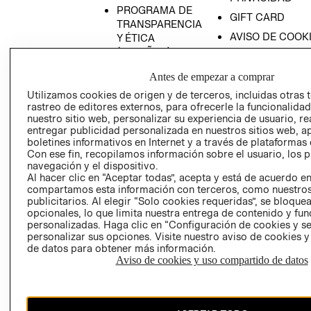
PROGRAMA DE
GIFT CARD
TRANSPARENCIA
AVISO DE COOK
Y ÉTICA
(ESPAÑOL)
SUPERINTENDE
DE INDUSTRIA Y
PROGRAMA DE
Antes de empezar a comprar
COMERCIO - SI
TRANSPARENCIA
Utilizamos cookies de origen y de terceros, incluidas otras 
Y ÉTICA (INGLÉS)
PETICIONES
rastreo de editores externos, para ofrecerle la funcionalid
QUEJAS Y
nuestro sitio web, personalizar su experiencia de usuario, rea
entregar publicidad personalizada en nuestros sitios web, a
RECLAMOS
boletines informativos en Internet y a través de plataformas 
Con ese fin, recopilamos información sobre el usuario, los 
navegación y el dispositivo.
Al hacer clic en “Aceptar todas”, acepta y está de acuerdo e
compartamos esta información con terceros, como nuestros
publicitarios. Al elegir “Solo cookies requeridas”, se bloque
opcionales, lo que limita nuestra entrega de contenido y fu
personalizadas. Haga clic en “Configuración de cookies y se
Colombia ($)
personalizar sus opciones. Visite nuestro aviso de cookies 
de datos para obtener más información.
CAMBIAR REGIÓN
Aviso de cookies y uso compartido de datos