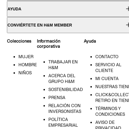
AYUDA
CONVIÉRTETE EN H&M MEMBER
Colecciones
Información
Ayuda
corporativa
MUJER
CONTACTO
TRABAJAR EN
HOMBRE
SERVICIO AL
H&M
CLIENTE
NIÑOS
ACERCA DEL
MI CUENTA
GRUPO H&M
NUESTRAS TIEN
SOSTENIBILIDAD
CLICK&COLLECT
PRENSA
RETIRO EN TIE
RELACIÓN CON
TÉRMINOS Y
INVERSONISTAS
CONDICIONES
POLÍTICA
AVISO DE
EMPRESARIAL
PRIVACIDAD