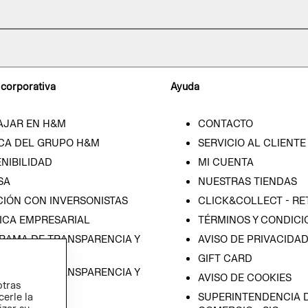
 corporativa
Ayuda
AJAR EN H&M
CONTACTO
CA DEL GRUPO H&M
SERVICIO AL CLIENTE
NIBILIDAD
MI CUENTA
SA
NUESTRAS TIENDAS
CIÓN CON INVERSONISTAS
CLICK&COLLECT - RE
ICA EMPRESARIAL
TÉRMINOS Y CONDICI
RAMA DE TRANSPARENCIA Y
AVISO DE PRIVACIDA
 (ESPAÑOL)
GIFT CARD
RAMA DE TRANSPARENCIA Y
AVISO DE COOKIES
otras
 (INGLÉS)
cerle la
SUPERINTENDENCIA D