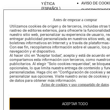
AVISO DE COOK
Y ÉTICA
(ESPAÑOL)
SUPERINTENDE
DE INDUSTRIA Y
PROGRAMA DE
COMERCIO - SI
Antes de empezar a comprar
TRANSPARENCIA
Y ÉTICA (INGLÉS)
Utilizamos cookies de origen y de terceros, incluidas otras 
PETICIONES
rastreo de editores externos, para ofrecerle la funcionalid
QUEJAS Y
nuestro sitio web, personalizar su experiencia de usuario, rea
RECLAMOS
entregar publicidad personalizada en nuestros sitios web, a
boletines informativos en Internet y a través de plataformas 
Con ese fin, recopilamos información sobre el usuario, los 
navegación y el dispositivo.
Al hacer clic en “Aceptar todas”, acepta y está de acuerdo e
compartamos esta información con terceros, como nuestros
publicitarios. Al elegir “Solo cookies requeridas”, se bloque
opcionales, lo que limita nuestra entrega de contenido y fu
Colombia ($)
personalizadas. Haga clic en “Configuración de cookies y se
personalizar sus opciones. Visite nuestro aviso de cookies 
CAMBIAR REGIÓN
de datos para obtener más información.
Aviso de cookies y uso compartido de datos
El contenido de esta página web está protegido por copyright y es
ACEPTAR TODO
propiedad de H&M Hennes & Mauritz AB.