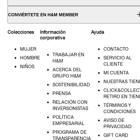
CONVIÉRTETE EN H&M MEMBER
Colecciones
Información
Ayuda
corporativa
MUJER
CONTACTO
TRABAJAR EN
HOMBRE
SERVICIO AL
H&M
CLIENTE
NIÑOS
ACERCA DEL
MI CUENTA
GRUPO H&M
NUESTRAS TIEN
SOSTENIBILIDAD
CLICK&COLLECT
PRENSA
RETIRO EN TIE
RELACIÓN CON
TÉRMINOS Y
INVERSONISTAS
CONDICIONES
POLÍTICA
AVISO DE
EMPRESARIAL
PRIVACIDAD
PROGRAMA DE
GIFT CARD
TRANSPARENCIA