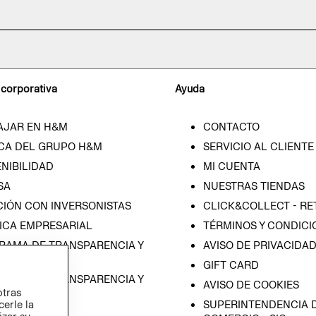
 corporativa
Ayuda
AJAR EN H&M
CONTACTO
CA DEL GRUPO H&M
SERVICIO AL CLIENTE
NIBILIDAD
MI CUENTA
SA
NUESTRAS TIENDAS
CIÓN CON INVERSONISTAS
CLICK&COLLECT - RE
ICA EMPRESARIAL
TÉRMINOS Y CONDICI
RAMA DE TRANSPARENCIA Y
AVISO DE PRIVACIDA
 (ESPAÑOL)
GIFT CARD
RAMA DE TRANSPARENCIA Y
AVISO DE COOKIES
otras
 (INGLÉS)
cerle la
SUPERINTENDENCIA D