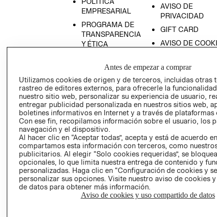
POLÍTICA
AVISO DE
EMPRESARIAL
PRIVACIDAD
PROGRAMA DE
GIFT CARD
TRANSPARENCIA
AVISO DE COOK
Y ÉTICA
(ESPAÑOL)
SUPERINTENDE
DE INDUSTRIA Y
Antes de empezar a comprar
PROGRAMA DE
COMERCIO - SI
TRANSPARENCIA
Utilizamos cookies de origen y de terceros, incluidas otras 
Y ÉTICA (INGLÉS)
rastreo de editores externos, para ofrecerle la funcionalid
PETICIONES
nuestro sitio web, personalizar su experiencia de usuario, rea
QUEJAS Y
entregar publicidad personalizada en nuestros sitios web, a
RECLAMOS
boletines informativos en Internet y a través de plataformas 
Con ese fin, recopilamos información sobre el usuario, los 
navegación y el dispositivo.
Al hacer clic en “Aceptar todas”, acepta y está de acuerdo e
compartamos esta información con terceros, como nuestros
publicitarios. Al elegir “Solo cookies requeridas”, se bloque
opcionales, lo que limita nuestra entrega de contenido y fu
personalizadas. Haga clic en “Configuración de cookies y se
Colombia ($)
personalizar sus opciones. Visite nuestro aviso de cookies 
de datos para obtener más información.
CAMBIAR REGIÓN
Aviso de cookies y uso compartido de datos