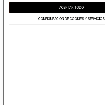
ACEPTAR TODO
El contenido de esta página web está protegido por copyright y es
propiedad de H&M Hennes & Mauritz AB.
CONFIGURACIÓN DE COOKIES Y SERVICIOS