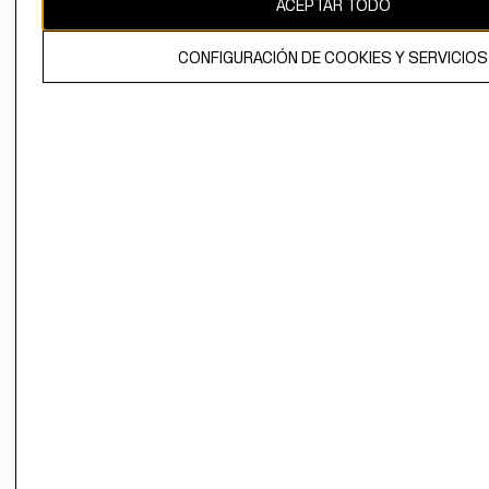
ACEPTAR TODO
El contenido de esta página web está protegido por copyright y es
propiedad de H&M Hennes & Mauritz AB.
CONFIGURACIÓN DE COOKIES Y SERVICIOS