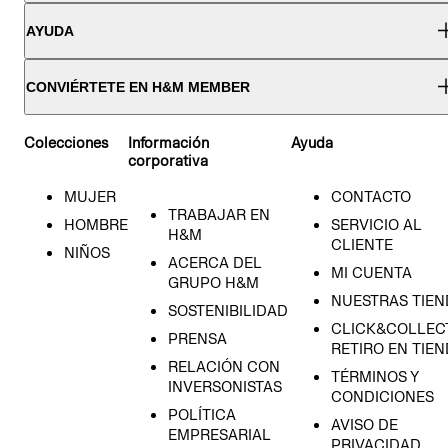
AYUDA
CONVIÉRTETE EN H&M MEMBER
Colecciones
Información
Ayuda
corporativa
MUJER
CONTACTO
TRABAJAR EN
HOMBRE
SERVICIO AL
H&M
CLIENTE
NIÑOS
ACERCA DEL
MI CUENTA
GRUPO H&M
NUESTRAS TIEN
SOSTENIBILIDAD
CLICK&COLLECT
PRENSA
RETIRO EN TIE
RELACIÓN CON
TÉRMINOS Y
INVERSONISTAS
CONDICIONES
POLÍTICA
AVISO DE
EMPRESARIAL
PRIVACIDAD