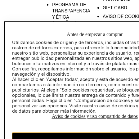
PROGRAMA DE
GIFT CARD
TRANSPARENCIA
AVISO DE COOK
Y ÉTICA
(ESPAÑOL)
SUPERINTENDE
DE INDUSTRIA Y
PROGRAMA DE
Antes de empezar a comprar
COMERCIO - SI
TRANSPARENCIA
Utilizamos cookies de origen y de terceros, incluidas otras 
Y ÉTICA (INGLÉS)
PETICIONES
rastreo de editores externos, para ofrecerle la funcionalid
QUEJAS Y
nuestro sitio web, personalizar su experiencia de usuario, rea
entregar publicidad personalizada en nuestros sitios web, a
RECLAMOS
boletines informativos en Internet y a través de plataformas 
Con ese fin, recopilamos información sobre el usuario, los 
navegación y el dispositivo.
Al hacer clic en “Aceptar todas”, acepta y está de acuerdo e
compartamos esta información con terceros, como nuestros
publicitarios. Al elegir “Solo cookies requeridas”, se bloque
opcionales, lo que limita nuestra entrega de contenido y fu
personalizadas. Haga clic en “Configuración de cookies y se
Colombia ($)
personalizar sus opciones. Visite nuestro aviso de cookies 
de datos para obtener más información.
CAMBIAR REGIÓN
Aviso de cookies y uso compartido de datos