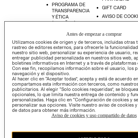
PROGRAMA DE
GIFT CARD
TRANSPARENCIA
AVISO DE COOK
Y ÉTICA
(ESPAÑOL)
SUPERINTENDE
DE INDUSTRIA Y
PROGRAMA DE
Antes de empezar a comprar
COMERCIO - SI
TRANSPARENCIA
Utilizamos cookies de origen y de terceros, incluidas otras 
Y ÉTICA (INGLÉS)
PETICIONES
rastreo de editores externos, para ofrecerle la funcionalid
QUEJAS Y
nuestro sitio web, personalizar su experiencia de usuario, rea
entregar publicidad personalizada en nuestros sitios web, a
RECLAMOS
boletines informativos en Internet y a través de plataformas 
Con ese fin, recopilamos información sobre el usuario, los 
navegación y el dispositivo.
Al hacer clic en “Aceptar todas”, acepta y está de acuerdo e
compartamos esta información con terceros, como nuestros
publicitarios. Al elegir “Solo cookies requeridas”, se bloque
opcionales, lo que limita nuestra entrega de contenido y fu
personalizadas. Haga clic en “Configuración de cookies y se
Colombia ($)
personalizar sus opciones. Visite nuestro aviso de cookies 
de datos para obtener más información.
CAMBIAR REGIÓN
Aviso de cookies y uso compartido de datos