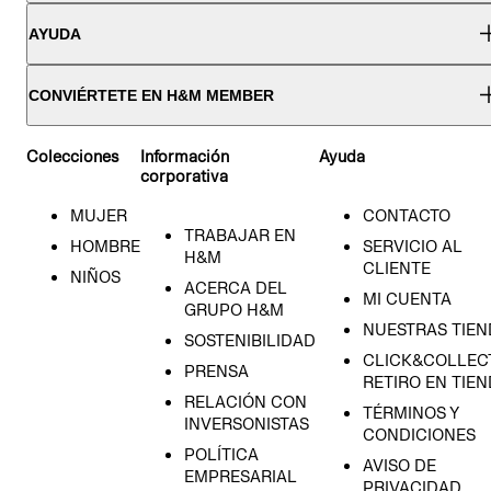
AYUDA
CONVIÉRTETE EN H&M MEMBER
Colecciones
Información
Ayuda
corporativa
MUJER
CONTACTO
TRABAJAR EN
HOMBRE
SERVICIO AL
H&M
CLIENTE
NIÑOS
ACERCA DEL
MI CUENTA
GRUPO H&M
NUESTRAS TIEN
SOSTENIBILIDAD
CLICK&COLLECT
PRENSA
RETIRO EN TIE
RELACIÓN CON
TÉRMINOS Y
INVERSONISTAS
CONDICIONES
POLÍTICA
AVISO DE
EMPRESARIAL
PRIVACIDAD