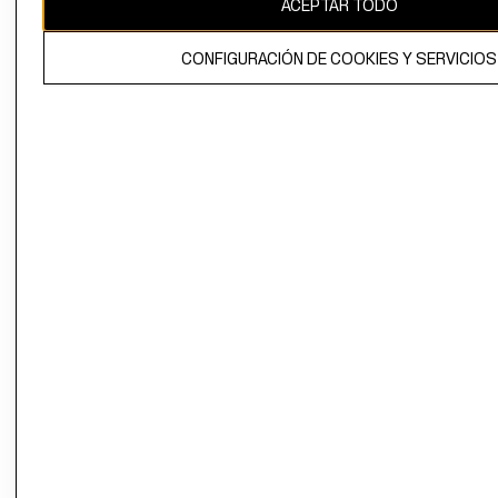
ACEPTAR TODO
El contenido de esta página web está protegido por copyright y es
propiedad de H&M Hennes & Mauritz AB.
CONFIGURACIÓN DE COOKIES Y SERVICIOS