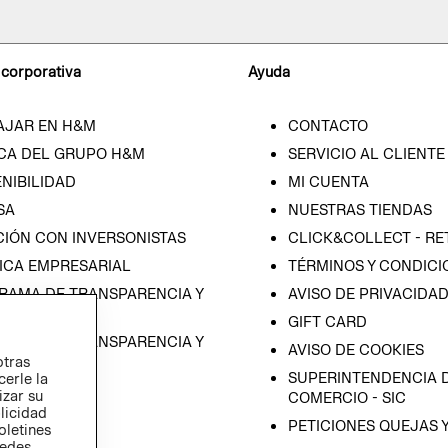
 corporativa
Ayuda
AJAR EN H&M
CONTACTO
CA DEL GRUPO H&M
SERVICIO AL CLIENTE
NIBILIDAD
MI CUENTA
SA
NUESTRAS TIENDAS
CIÓN CON INVERSONISTAS
CLICK&COLLECT - RE
ICA EMPRESARIAL
TÉRMINOS Y CONDICI
RAMA DE TRANSPARENCIA Y
AVISO DE PRIVACIDA
 (ESPAÑOL)
GIFT CARD
RAMA DE TRANSPARENCIA Y
AVISO DE COOKIES
otras
 (INGLÉS)
SUPERINTENDENCIA D
cerle la
izar su
COMERCIO - SIC
blicidad
PETICIONES QUEJAS 
oletines
redes