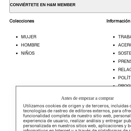
CONVIÉRTETE EN H&M MEMBER
Colecciones
Información
MUJER
TRAB
HOMBRE
ACER
NIÑOS
SOSTE
PREN
RELA
POLÍT
PROG
ÉTICA
Antes de empezar a comprar
PROG
Utilizamos cookies de origen y de terceros, incluidas 
ÉTICA
tecnologías de rastreo de editores externos, para ofre
funcionalidad completa de nuestro sitio web, personal
experiencia de usuario, realizar análisis y entregar pu
personalizada en nuestros sitios web, aplicaciones y b
informativos en Internet y a través de plataformas de 