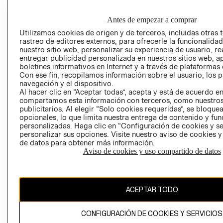
DE INDUSTRIA Y
PROGRAMA DE
COMERCIO - SI
TRANSPARENCIA
Antes de empezar a comprar
Y ÉTICA (INGLÉS)
PETICIONES
Utilizamos cookies de origen y de terceros, incluidas otras 
QUEJAS Y
rastreo de editores externos, para ofrecerle la funcionalid
RECLAMOS
nuestro sitio web, personalizar su experiencia de usuario, rea
entregar publicidad personalizada en nuestros sitios web, a
boletines informativos en Internet y a través de plataformas 
Con ese fin, recopilamos información sobre el usuario, los 
navegación y el dispositivo.
Al hacer clic en “Aceptar todas”, acepta y está de acuerdo e
compartamos esta información con terceros, como nuestros
publicitarios. Al elegir “Solo cookies requeridas”, se bloque
Colombia ($)
opcionales, lo que limita nuestra entrega de contenido y fu
personalizadas. Haga clic en “Configuración de cookies y se
personalizar sus opciones. Visite nuestro aviso de cookies 
CAMBIAR REGIÓN
de datos para obtener más información.
Aviso de cookies y uso compartido de datos
El contenido de esta página web está protegido por copyright y es
propiedad de H&M Hennes & Mauritz AB.
ACEPTAR TODO
CONFIGURACIÓN DE COOKIES Y SERVICIOS