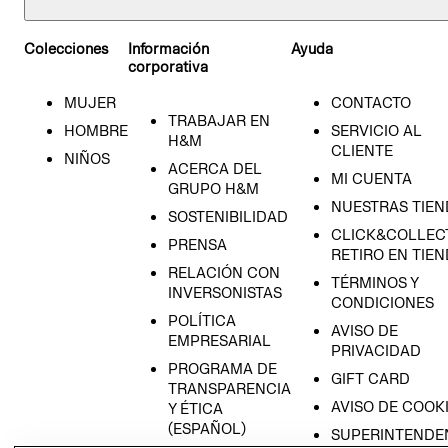
Colecciones
Información
Ayuda
corporativa
MUJER
CONTACTO
TRABAJAR EN
HOMBRE
SERVICIO AL
H&M
CLIENTE
NIÑOS
ACERCA DEL
MI CUENTA
GRUPO H&M
NUESTRAS TIEN
SOSTENIBILIDAD
CLICK&COLLECT
PRENSA
RETIRO EN TIE
RELACIÓN CON
TÉRMINOS Y
INVERSONISTAS
CONDICIONES
POLÍTICA
AVISO DE
EMPRESARIAL
PRIVACIDAD
PROGRAMA DE
GIFT CARD
TRANSPARENCIA
AVISO DE COOK
Y ÉTICA
(ESPAÑOL)
SUPERINTENDE