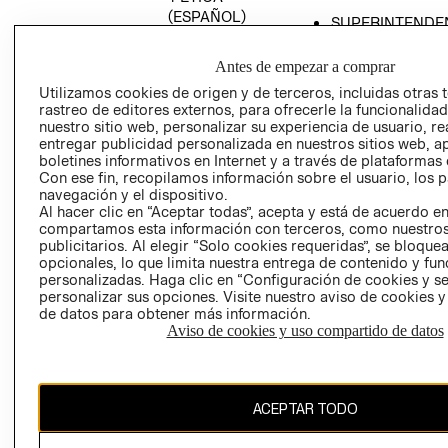
(ESPAÑOL)
SUPERINTENDE
DE INDUSTRIA Y
PROGRAMA DE
COMERCIO - SI
TRANSPARENCIA
Antes de empezar a comprar
Y ÉTICA (INGLÉS)
PETICIONES
Utilizamos cookies de origen y de terceros, incluidas otras 
rastreo de editores externos, para ofrecerle la funcionalid
QUEJAS Y
nuestro sitio web, personalizar su experiencia de usuario, rea
RECLAMOS
entregar publicidad personalizada en nuestros sitios web, a
boletines informativos en Internet y a través de plataformas 
Con ese fin, recopilamos información sobre el usuario, los 
navegación y el dispositivo.
Al hacer clic en “Aceptar todas”, acepta y está de acuerdo e
compartamos esta información con terceros, como nuestros
publicitarios. Al elegir “Solo cookies requeridas”, se bloque
opcionales, lo que limita nuestra entrega de contenido y fu
Colombia ($)
personalizadas. Haga clic en “Configuración de cookies y se
personalizar sus opciones. Visite nuestro aviso de cookies 
CAMBIAR REGIÓN
de datos para obtener más información.
Aviso de cookies y uso compartido de datos
El contenido de esta página web está protegido por copyright y es
ACEPTAR TODO
propiedad de H&M Hennes & Mauritz AB.