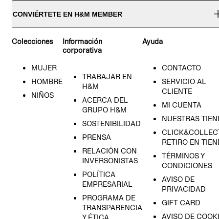
CONVIÉRTETE EN H&M MEMBER
Colecciones
Información
Ayuda
corporativa
MUJER
CONTACTO
TRABAJAR EN
HOMBRE
SERVICIO AL
H&M
CLIENTE
NIÑOS
ACERCA DEL
MI CUENTA
GRUPO H&M
NUESTRAS TIEN
SOSTENIBILIDAD
CLICK&COLLECT
PRENSA
RETIRO EN TIE
RELACIÓN CON
TÉRMINOS Y
INVERSONISTAS
CONDICIONES
POLÍTICA
AVISO DE
EMPRESARIAL
PRIVACIDAD
PROGRAMA DE
GIFT CARD
TRANSPARENCIA
AVISO DE COOK
Y ÉTICA