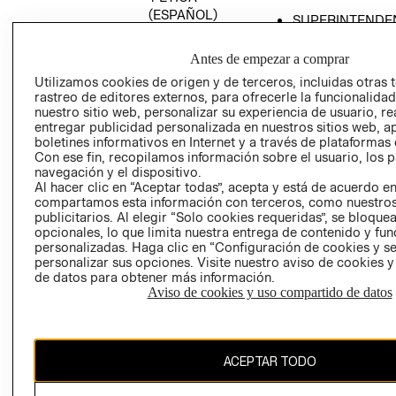
(ESPAÑOL)
SUPERINTENDE
DE INDUSTRIA Y
PROGRAMA DE
COMERCIO - SI
TRANSPARENCIA
Antes de empezar a comprar
Y ÉTICA (INGLÉS)
PETICIONES
Utilizamos cookies de origen y de terceros, incluidas otras 
rastreo de editores externos, para ofrecerle la funcionalid
QUEJAS Y
nuestro sitio web, personalizar su experiencia de usuario, rea
RECLAMOS
entregar publicidad personalizada en nuestros sitios web, a
boletines informativos en Internet y a través de plataformas 
Con ese fin, recopilamos información sobre el usuario, los 
navegación y el dispositivo.
Al hacer clic en “Aceptar todas”, acepta y está de acuerdo e
compartamos esta información con terceros, como nuestros
publicitarios. Al elegir “Solo cookies requeridas”, se bloque
opcionales, lo que limita nuestra entrega de contenido y fu
Colombia ($)
personalizadas. Haga clic en “Configuración de cookies y se
personalizar sus opciones. Visite nuestro aviso de cookies 
CAMBIAR REGIÓN
de datos para obtener más información.
Aviso de cookies y uso compartido de datos
El contenido de esta página web está protegido por copyright y es
ACEPTAR TODO
propiedad de H&M Hennes & Mauritz AB.