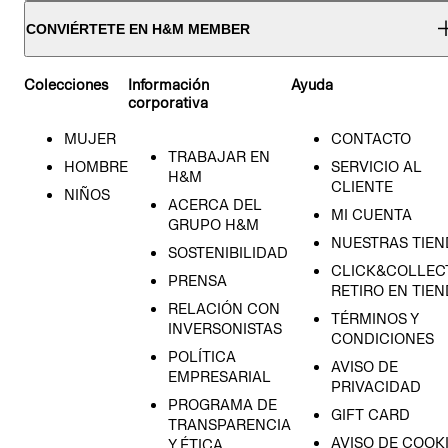
CONVIÉRTETE EN H&M MEMBER
Colecciones
Información
Ayuda
corporativa
MUJER
CONTACTO
TRABAJAR EN
HOMBRE
SERVICIO AL
H&M
CLIENTE
NIÑOS
ACERCA DEL
MI CUENTA
GRUPO H&M
NUESTRAS TIEN
SOSTENIBILIDAD
CLICK&COLLECT
PRENSA
RETIRO EN TIE
RELACIÓN CON
TÉRMINOS Y
INVERSONISTAS
CONDICIONES
POLÍTICA
AVISO DE
EMPRESARIAL
PRIVACIDAD
PROGRAMA DE
GIFT CARD
TRANSPARENCIA
AVISO DE COOK
Y ÉTICA