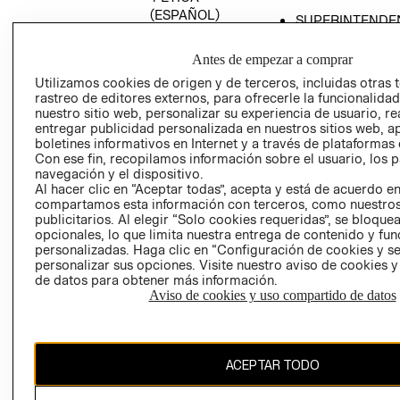
(ESPAÑOL)
SUPERINTENDE
DE INDUSTRIA Y
PROGRAMA DE
COMERCIO - SI
TRANSPARENCIA
Antes de empezar a comprar
Y ÉTICA (INGLÉS)
PETICIONES
Utilizamos cookies de origen y de terceros, incluidas otras 
rastreo de editores externos, para ofrecerle la funcionalid
QUEJAS Y
nuestro sitio web, personalizar su experiencia de usuario, rea
RECLAMOS
entregar publicidad personalizada en nuestros sitios web, a
boletines informativos en Internet y a través de plataformas 
Con ese fin, recopilamos información sobre el usuario, los 
navegación y el dispositivo.
Al hacer clic en “Aceptar todas”, acepta y está de acuerdo e
compartamos esta información con terceros, como nuestros
publicitarios. Al elegir “Solo cookies requeridas”, se bloque
opcionales, lo que limita nuestra entrega de contenido y fu
Colombia ($)
personalizadas. Haga clic en “Configuración de cookies y se
personalizar sus opciones. Visite nuestro aviso de cookies 
CAMBIAR REGIÓN
de datos para obtener más información.
Aviso de cookies y uso compartido de datos
El contenido de esta página web está protegido por copyright y es
ACEPTAR TODO
propiedad de H&M Hennes & Mauritz AB.