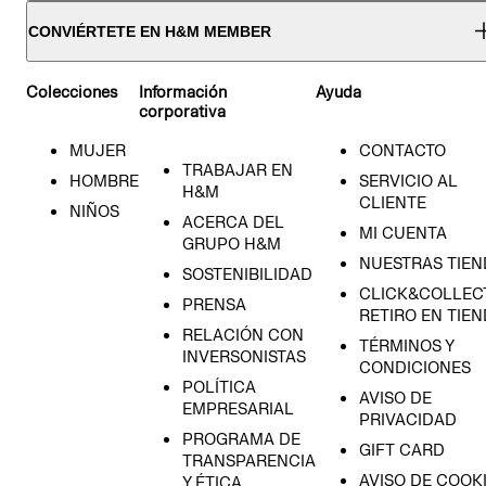
CONVIÉRTETE EN H&M MEMBER
Colecciones
Información
Ayuda
corporativa
MUJER
CONTACTO
TRABAJAR EN
HOMBRE
SERVICIO AL
H&M
CLIENTE
NIÑOS
ACERCA DEL
MI CUENTA
GRUPO H&M
NUESTRAS TIEN
SOSTENIBILIDAD
CLICK&COLLECT
PRENSA
RETIRO EN TIE
RELACIÓN CON
TÉRMINOS Y
INVERSONISTAS
CONDICIONES
POLÍTICA
AVISO DE
EMPRESARIAL
PRIVACIDAD
PROGRAMA DE
GIFT CARD
TRANSPARENCIA
AVISO DE COOK
Y ÉTICA