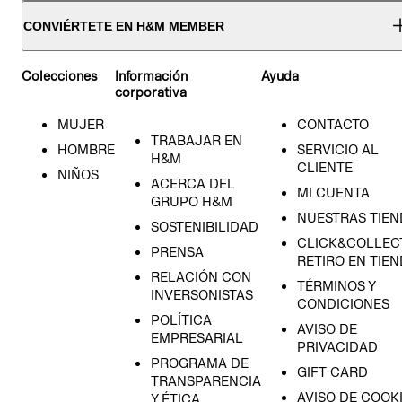
CONVIÉRTETE EN H&M MEMBER
Colecciones
Información
Ayuda
corporativa
MUJER
CONTACTO
TRABAJAR EN
HOMBRE
SERVICIO AL
H&M
CLIENTE
NIÑOS
ACERCA DEL
MI CUENTA
GRUPO H&M
NUESTRAS TIEN
SOSTENIBILIDAD
CLICK&COLLECT
PRENSA
RETIRO EN TIE
RELACIÓN CON
TÉRMINOS Y
INVERSONISTAS
CONDICIONES
POLÍTICA
AVISO DE
EMPRESARIAL
PRIVACIDAD
PROGRAMA DE
GIFT CARD
TRANSPARENCIA
AVISO DE COOK
Y ÉTICA