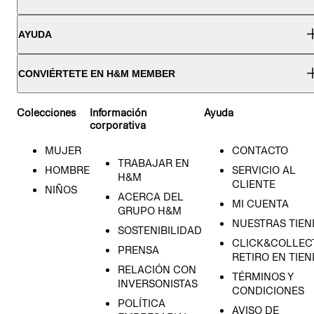
AYUDA
CONVIÉRTETE EN H&M MEMBER
Colecciones
Información
Ayuda
corporativa
MUJER
CONTACTO
TRABAJAR EN
HOMBRE
SERVICIO AL
H&M
CLIENTE
NIÑOS
ACERCA DEL
MI CUENTA
GRUPO H&M
NUESTRAS TIEN
SOSTENIBILIDAD
CLICK&COLLECT
PRENSA
RETIRO EN TIE
RELACIÓN CON
TÉRMINOS Y
INVERSONISTAS
CONDICIONES
POLÍTICA
AVISO DE