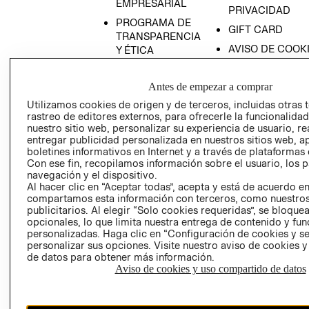
EMPRESARIAL
PRIVACIDAD
PROGRAMA DE
GIFT CARD
TRANSPARENCIA
AVISO DE COOK
Y ÉTICA
(ESPAÑOL)
SUPERINTENDE
DE INDUSTRIA Y
PROGRAMA DE
Antes de empezar a comprar
COMERCIO - SI
TRANSPARENCIA
Utilizamos cookies de origen y de terceros, incluidas otras 
Y ÉTICA (INGLÉS)
PETICIONES
rastreo de editores externos, para ofrecerle la funcionalid
nuestro sitio web, personalizar su experiencia de usuario, rea
QUEJAS Y
entregar publicidad personalizada en nuestros sitios web, a
RECLAMOS
boletines informativos en Internet y a través de plataformas 
Con ese fin, recopilamos información sobre el usuario, los 
navegación y el dispositivo.
Al hacer clic en “Aceptar todas”, acepta y está de acuerdo e
compartamos esta información con terceros, como nuestros
publicitarios. Al elegir “Solo cookies requeridas”, se bloque
opcionales, lo que limita nuestra entrega de contenido y fu
personalizadas. Haga clic en “Configuración de cookies y se
Colombia ($)
personalizar sus opciones. Visite nuestro aviso de cookies 
de datos para obtener más información.
CAMBIAR REGIÓN
Aviso de cookies y uso compartido de datos