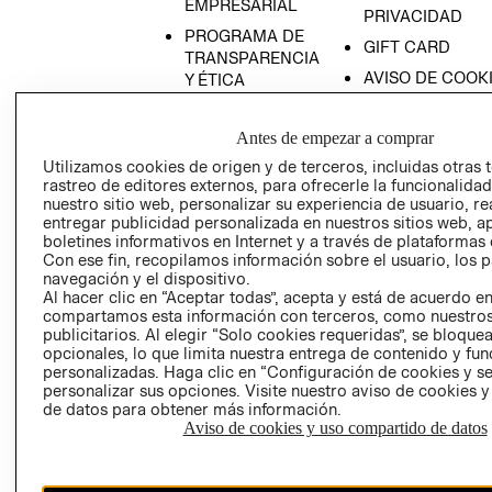
EMPRESARIAL
PRIVACIDAD
PROGRAMA DE
GIFT CARD
TRANSPARENCIA
AVISO DE COOK
Y ÉTICA
(ESPAÑOL)
SUPERINTENDE
DE INDUSTRIA Y
PROGRAMA DE
Antes de empezar a comprar
COMERCIO - SI
TRANSPARENCIA
Utilizamos cookies de origen y de terceros, incluidas otras 
Y ÉTICA (INGLÉS)
PETICIONES
rastreo de editores externos, para ofrecerle la funcionalid
nuestro sitio web, personalizar su experiencia de usuario, rea
QUEJAS Y
entregar publicidad personalizada en nuestros sitios web, a
RECLAMOS
boletines informativos en Internet y a través de plataformas 
Con ese fin, recopilamos información sobre el usuario, los 
navegación y el dispositivo.
Al hacer clic en “Aceptar todas”, acepta y está de acuerdo e
compartamos esta información con terceros, como nuestros
publicitarios. Al elegir “Solo cookies requeridas”, se bloque
opcionales, lo que limita nuestra entrega de contenido y fu
personalizadas. Haga clic en “Configuración de cookies y se
Colombia ($)
personalizar sus opciones. Visite nuestro aviso de cookies 
de datos para obtener más información.
CAMBIAR REGIÓN
Aviso de cookies y uso compartido de datos