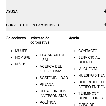
AYUDA
CONVIÉRTETE EN H&M MEMBER
Colecciones
Información
Ayuda
corporativa
MUJER
CONTACTO
TRABAJAR EN
HOMBRE
SERVICIO AL
H&M
CLIENTE
NIÑOS
ACERCA DEL
MI CUENTA
GRUPO H&M
NUESTRAS TIEN
SOSTENIBILIDAD
CLICK&COLLECT
PRENSA
RETIRO EN TIE
RELACIÓN CON
TÉRMINOS Y
INVERSONISTAS
CONDICIONES
POLÍTICA
AVISO DE