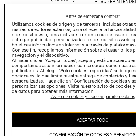
SUPERINTENDE
DE INDUSTRIA Y
PROGRAMA DE
COMERCIO - SI
TRANSPARENCIA
Antes de empezar a comprar
Y ÉTICA (INGLÉS)
PETICIONES
Utilizamos cookies de origen y de terceros, incluidas otras 
QUEJAS Y
rastreo de editores externos, para ofrecerle la funcionalid
RECLAMOS
nuestro sitio web, personalizar su experiencia de usuario, rea
entregar publicidad personalizada en nuestros sitios web, a
boletines informativos en Internet y a través de plataformas 
Con ese fin, recopilamos información sobre el usuario, los 
navegación y el dispositivo.
Al hacer clic en “Aceptar todas”, acepta y está de acuerdo e
compartamos esta información con terceros, como nuestros
publicitarios. Al elegir “Solo cookies requeridas”, se bloque
opcionales, lo que limita nuestra entrega de contenido y fu
Colombia ($)
personalizadas. Haga clic en “Configuración de cookies y se
personalizar sus opciones. Visite nuestro aviso de cookies 
CAMBIAR REGIÓN
de datos para obtener más información.
Aviso de cookies y uso compartido de datos
El contenido de esta página web está protegido por copyright y es
propiedad de H&M Hennes & Mauritz AB.
ACEPTAR TODO
CONFIGURACIÓN DE COOKIES Y SERVICIOS