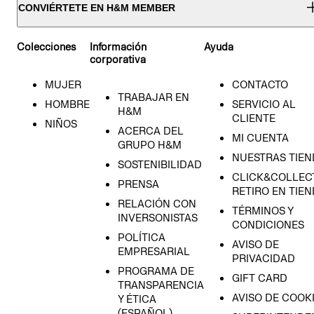
CONVIÉRTETE EN H&M MEMBER
Colecciones
Información
Ayuda
corporativa
MUJER
CONTACTO
TRABAJAR EN
HOMBRE
SERVICIO AL
H&M
CLIENTE
NIÑOS
ACERCA DEL
MI CUENTA
GRUPO H&M
NUESTRAS TIEN
SOSTENIBILIDAD
CLICK&COLLECT
PRENSA
RETIRO EN TIE
RELACIÓN CON
TÉRMINOS Y
INVERSONISTAS
CONDICIONES
POLÍTICA
AVISO DE
EMPRESARIAL
PRIVACIDAD
PROGRAMA DE
GIFT CARD
TRANSPARENCIA
AVISO DE COOK
Y ÉTICA
(ESPAÑOL)