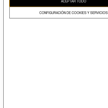
ACEPTAR TODO
El contenido de esta página web está protegido por copyright y es
propiedad de H&M Hennes & Mauritz AB.
CONFIGURACIÓN DE COOKIES Y SERVICIOS