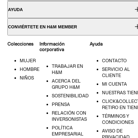
AYUDA
CONVIÉRTETE EN H&M MEMBER
Colecciones
Información
Ayuda
corporativa
MUJER
CONTACTO
TRABAJAR EN
HOMBRE
SERVICIO AL
H&M
CLIENTE
NIÑOS
ACERCA DEL
MI CUENTA
GRUPO H&M
NUESTRAS TIEN
SOSTENIBILIDAD
CLICK&COLLECT
PRENSA
RETIRO EN TIE
RELACIÓN CON
TÉRMINOS Y
INVERSONISTAS
CONDICIONES
POLÍTICA
AVISO DE
EMPRESARIAL
PRIVACIDAD