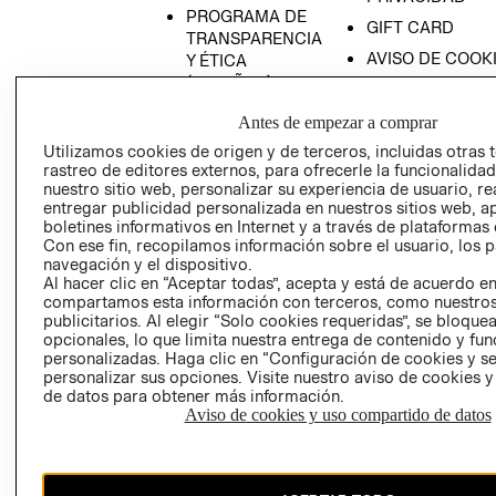
PROGRAMA DE
GIFT CARD
TRANSPARENCIA
AVISO DE COOK
Y ÉTICA
(ESPAÑOL)
SUPERINTENDE
DE INDUSTRIA Y
PROGRAMA DE
Antes de empezar a comprar
COMERCIO - SI
TRANSPARENCIA
Utilizamos cookies de origen y de terceros, incluidas otras 
Y ÉTICA (INGLÉS)
PETICIONES
rastreo de editores externos, para ofrecerle la funcionalid
QUEJAS Y
nuestro sitio web, personalizar su experiencia de usuario, rea
entregar publicidad personalizada en nuestros sitios web, a
RECLAMOS
boletines informativos en Internet y a través de plataformas 
Con ese fin, recopilamos información sobre el usuario, los 
navegación y el dispositivo.
Al hacer clic en “Aceptar todas”, acepta y está de acuerdo e
compartamos esta información con terceros, como nuestros
publicitarios. Al elegir “Solo cookies requeridas”, se bloque
opcionales, lo que limita nuestra entrega de contenido y fu
personalizadas. Haga clic en “Configuración de cookies y se
Colombia ($)
personalizar sus opciones. Visite nuestro aviso de cookies 
de datos para obtener más información.
CAMBIAR REGIÓN
Aviso de cookies y uso compartido de datos