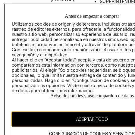
SUPERINTENDE
DE INDUSTRIA Y
PROGRAMA DE
COMERCIO - SI
TRANSPARENCIA
Antes de empezar a comprar
Y ÉTICA (INGLÉS)
PETICIONES
Utilizamos cookies de origen y de terceros, incluidas otras 
QUEJAS Y
rastreo de editores externos, para ofrecerle la funcionalid
RECLAMOS
nuestro sitio web, personalizar su experiencia de usuario, rea
entregar publicidad personalizada en nuestros sitios web, a
boletines informativos en Internet y a través de plataformas 
Con ese fin, recopilamos información sobre el usuario, los 
navegación y el dispositivo.
Al hacer clic en “Aceptar todas”, acepta y está de acuerdo e
compartamos esta información con terceros, como nuestros
publicitarios. Al elegir “Solo cookies requeridas”, se bloque
opcionales, lo que limita nuestra entrega de contenido y fu
Colombia ($)
personalizadas. Haga clic en “Configuración de cookies y se
personalizar sus opciones. Visite nuestro aviso de cookies 
CAMBIAR REGIÓN
de datos para obtener más información.
Aviso de cookies y uso compartido de datos
El contenido de esta página web está protegido por copyright y es
propiedad de H&M Hennes & Mauritz AB.
ACEPTAR TODO
CONFIGURACIÓN DE COOKIES Y SERVICIOS