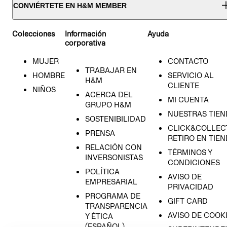
CONVIÉRTETE EN H&M MEMBER
Colecciones
Información
Ayuda
corporativa
MUJER
CONTACTO
TRABAJAR EN
HOMBRE
SERVICIO AL
H&M
CLIENTE
NIÑOS
ACERCA DEL
MI CUENTA
GRUPO H&M
NUESTRAS TIEN
SOSTENIBILIDAD
CLICK&COLLECT
PRENSA
RETIRO EN TIE
RELACIÓN CON
TÉRMINOS Y
INVERSONISTAS
CONDICIONES
POLÍTICA
AVISO DE
EMPRESARIAL
PRIVACIDAD
PROGRAMA DE
GIFT CARD
TRANSPARENCIA
AVISO DE COOK
Y ÉTICA
(ESPAÑOL)