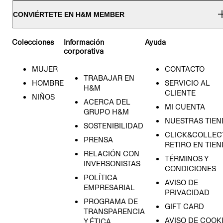
CONVIÉRTETE EN H&M MEMBER
Colecciones
Información
Ayuda
corporativa
MUJER
CONTACTO
TRABAJAR EN
HOMBRE
SERVICIO AL
H&M
CLIENTE
NIÑOS
ACERCA DEL
MI CUENTA
GRUPO H&M
NUESTRAS TIEN
SOSTENIBILIDAD
CLICK&COLLECT
PRENSA
RETIRO EN TIE
RELACIÓN CON
TÉRMINOS Y
INVERSONISTAS
CONDICIONES
POLÍTICA
AVISO DE
EMPRESARIAL
PRIVACIDAD
PROGRAMA DE
GIFT CARD
TRANSPARENCIA
AVISO DE COOK
Y ÉTICA