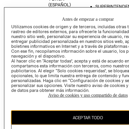
(ESPAÑOL)
SUPERINTENDE
DE INDUSTRIA Y
PROGRAMA DE
COMERCIO - SI
TRANSPARENCIA
Antes de empezar a comprar
Y ÉTICA (INGLÉS)
PETICIONES
Utilizamos cookies de origen y de terceros, incluidas otras 
rastreo de editores externos, para ofrecerle la funcionalid
QUEJAS Y
nuestro sitio web, personalizar su experiencia de usuario, rea
RECLAMOS
entregar publicidad personalizada en nuestros sitios web, a
boletines informativos en Internet y a través de plataformas 
Con ese fin, recopilamos información sobre el usuario, los 
navegación y el dispositivo.
Al hacer clic en “Aceptar todas”, acepta y está de acuerdo e
compartamos esta información con terceros, como nuestros
publicitarios. Al elegir “Solo cookies requeridas”, se bloque
opcionales, lo que limita nuestra entrega de contenido y fu
Colombia ($)
personalizadas. Haga clic en “Configuración de cookies y se
personalizar sus opciones. Visite nuestro aviso de cookies 
CAMBIAR REGIÓN
de datos para obtener más información.
Aviso de cookies y uso compartido de datos
El contenido de esta página web está protegido por copyright y es
ACEPTAR TODO
propiedad de H&M Hennes & Mauritz AB.