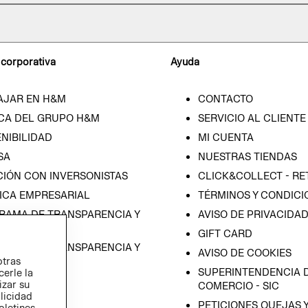
 corporativa
Ayuda
AJAR EN H&M
CONTACTO
CA DEL GRUPO H&M
SERVICIO AL CLIENTE
NIBILIDAD
MI CUENTA
SA
NUESTRAS TIENDAS
CIÓN CON INVERSONISTAS
CLICK&COLLECT - RE
ICA EMPRESARIAL
TÉRMINOS Y CONDICI
RAMA DE TRANSPARENCIA Y
AVISO DE PRIVACIDA
 (ESPAÑOL)
GIFT CARD
RAMA DE TRANSPARENCIA Y
AVISO DE COOKIES
otras
 (INGLÉS)
SUPERINTENDENCIA D
cerle la
izar su
COMERCIO - SIC
blicidad
PETICIONES QUEJAS 
oletines