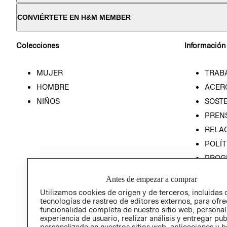
CONVIÉRTETE EN H&M MEMBER
Colecciones
Información
MUJER
TRAB
HOMBRE
ACER
NIÑOS
SOSTE
PREN
RELA
POLÍT
PROG
ÉTICA
Antes de empezar a comprar
PROG
Utilizamos cookies de origen y de terceros, incluidas 
ÉTICA
tecnologías de rastreo de editores externos, para ofre
funcionalidad completa de nuestro sitio web, personal
experiencia de usuario, realizar análisis y entregar pu
personalizada en nuestros sitios web, aplicaciones y b