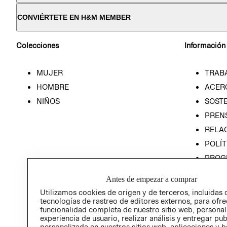
CONVIÉRTETE EN H&M MEMBER
Colecciones
Información
MUJER
TRAB
HOMBRE
ACER
NIÑOS
SOSTE
PREN
RELA
POLÍT
PROG
ÉTICA
Antes de empezar a comprar
PROG
Utilizamos cookies de origen y de terceros, incluidas 
ÉTICA
tecnologías de rastreo de editores externos, para ofre
funcionalidad completa de nuestro sitio web, personal
experiencia de usuario, realizar análisis y entregar pu
personalizada en nuestros sitios web, aplicaciones y b