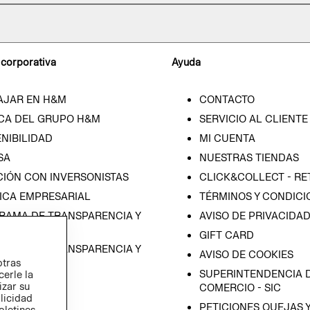
 corporativa
Ayuda
AJAR EN H&M
CONTACTO
CA DEL GRUPO H&M
SERVICIO AL CLIENTE
NIBILIDAD
MI CUENTA
SA
NUESTRAS TIENDAS
CIÓN CON INVERSONISTAS
CLICK&COLLECT - RE
ICA EMPRESARIAL
TÉRMINOS Y CONDICI
RAMA DE TRANSPARENCIA Y
AVISO DE PRIVACIDA
 (ESPAÑOL)
GIFT CARD
RAMA DE TRANSPARENCIA Y
AVISO DE COOKIES
otras
 (INGLÉS)
SUPERINTENDENCIA D
cerle la
izar su
COMERCIO - SIC
blicidad
PETICIONES QUEJAS 
oletines