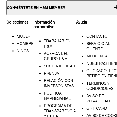
CONVIÉRTETE EN H&M MEMBER
Colecciones
Información
Ayuda
corporativa
MUJER
CONTACTO
TRABAJAR EN
HOMBRE
SERVICIO AL
H&M
CLIENTE
NIÑOS
ACERCA DEL
MI CUENTA
GRUPO H&M
NUESTRAS TIEN
SOSTENIBILIDAD
CLICK&COLLECT
PRENSA
RETIRO EN TIE
RELACIÓN CON
TÉRMINOS Y
INVERSONISTAS
CONDICIONES
POLÍTICA
AVISO DE
EMPRESARIAL
PRIVACIDAD
PROGRAMA DE
GIFT CARD
TRANSPARENCIA
AVISO DE COOK
Y ÉTICA