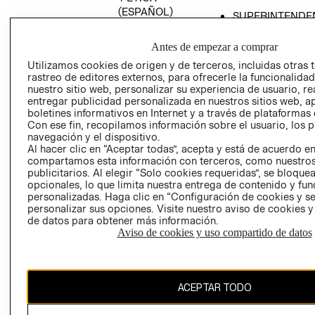
(ESPAÑOL)
SUPERINTENDE
DE INDUSTRIA Y
PROGRAMA DE
COMERCIO - SI
TRANSPARENCIA
Antes de empezar a comprar
Y ÉTICA (INGLÉS)
PETICIONES
Utilizamos cookies de origen y de terceros, incluidas otras 
rastreo de editores externos, para ofrecerle la funcionalid
QUEJAS Y
nuestro sitio web, personalizar su experiencia de usuario, rea
RECLAMOS
entregar publicidad personalizada en nuestros sitios web, a
boletines informativos en Internet y a través de plataformas 
Con ese fin, recopilamos información sobre el usuario, los 
navegación y el dispositivo.
Al hacer clic en “Aceptar todas”, acepta y está de acuerdo e
compartamos esta información con terceros, como nuestros
publicitarios. Al elegir “Solo cookies requeridas”, se bloque
opcionales, lo que limita nuestra entrega de contenido y fu
Colombia ($)
personalizadas. Haga clic en “Configuración de cookies y se
personalizar sus opciones. Visite nuestro aviso de cookies 
CAMBIAR REGIÓN
de datos para obtener más información.
Aviso de cookies y uso compartido de datos
El contenido de esta página web está protegido por copyright y es
ACEPTAR TODO
propiedad de H&M Hennes & Mauritz AB.