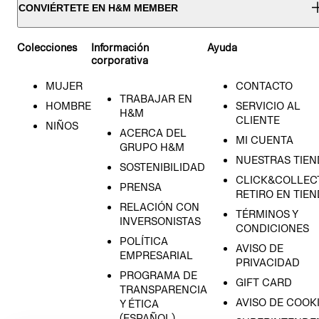
CONVIÉRTETE EN H&M MEMBER
Colecciones
Información
Ayuda
corporativa
MUJER
CONTACTO
TRABAJAR EN
HOMBRE
SERVICIO AL
H&M
CLIENTE
NIÑOS
ACERCA DEL
MI CUENTA
GRUPO H&M
NUESTRAS TIEN
SOSTENIBILIDAD
CLICK&COLLECT
PRENSA
RETIRO EN TIE
RELACIÓN CON
TÉRMINOS Y
INVERSONISTAS
CONDICIONES
POLÍTICA
AVISO DE
EMPRESARIAL
PRIVACIDAD
PROGRAMA DE
GIFT CARD
TRANSPARENCIA
AVISO DE COOK
Y ÉTICA
(ESPAÑOL)