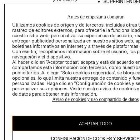
SUPERINTENDE
DE INDUSTRIA Y
PROGRAMA DE
COMERCIO - SI
TRANSPARENCIA
Antes de empezar a comprar
Y ÉTICA (INGLÉS)
PETICIONES
Utilizamos cookies de origen y de terceros, incluidas otras 
QUEJAS Y
rastreo de editores externos, para ofrecerle la funcionalid
RECLAMOS
nuestro sitio web, personalizar su experiencia de usuario, rea
entregar publicidad personalizada en nuestros sitios web, a
boletines informativos en Internet y a través de plataformas 
Con ese fin, recopilamos información sobre el usuario, los 
navegación y el dispositivo.
Al hacer clic en “Aceptar todas”, acepta y está de acuerdo e
compartamos esta información con terceros, como nuestros
publicitarios. Al elegir “Solo cookies requeridas”, se bloque
opcionales, lo que limita nuestra entrega de contenido y fu
Colombia ($)
personalizadas. Haga clic en “Configuración de cookies y se
personalizar sus opciones. Visite nuestro aviso de cookies 
CAMBIAR REGIÓN
de datos para obtener más información.
Aviso de cookies y uso compartido de datos
El contenido de esta página web está protegido por copyright y es
propiedad de H&M Hennes & Mauritz AB.
ACEPTAR TODO
CONFIGURACIÓN DE COOKIES Y SERVICIOS