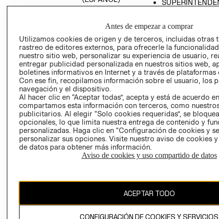
SUPERINTENDE
DE INDUSTRIA Y
PROGRAMA DE
COMERCIO - SI
TRANSPARENCIA
Antes de empezar a comprar
Y ÉTICA (INGLÉS)
PETICIONES
Utilizamos cookies de origen y de terceros, incluidas otras 
QUEJAS Y
rastreo de editores externos, para ofrecerle la funcionalid
RECLAMOS
nuestro sitio web, personalizar su experiencia de usuario, rea
entregar publicidad personalizada en nuestros sitios web, a
boletines informativos en Internet y a través de plataformas 
Con ese fin, recopilamos información sobre el usuario, los 
navegación y el dispositivo.
Al hacer clic en “Aceptar todas”, acepta y está de acuerdo e
compartamos esta información con terceros, como nuestros
publicitarios. Al elegir “Solo cookies requeridas”, se bloque
opcionales, lo que limita nuestra entrega de contenido y fu
Colombia ($)
personalizadas. Haga clic en “Configuración de cookies y se
personalizar sus opciones. Visite nuestro aviso de cookies 
CAMBIAR REGIÓN
de datos para obtener más información.
Aviso de cookies y uso compartido de datos
El contenido de esta página web está protegido por copyright y es
propiedad de H&M Hennes & Mauritz AB.
ACEPTAR TODO
CONFIGURACIÓN DE COOKIES Y SERVICIOS