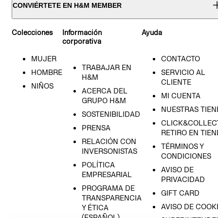
CONVIÉRTETE EN H&M MEMBER
Colecciones
Información
Ayuda
corporativa
MUJER
CONTACTO
TRABAJAR EN
HOMBRE
SERVICIO AL
H&M
CLIENTE
NIÑOS
ACERCA DEL
MI CUENTA
GRUPO H&M
NUESTRAS TIEN
SOSTENIBILIDAD
CLICK&COLLECT
PRENSA
RETIRO EN TIE
RELACIÓN CON
TÉRMINOS Y
INVERSONISTAS
CONDICIONES
POLÍTICA
AVISO DE
EMPRESARIAL
PRIVACIDAD
PROGRAMA DE
GIFT CARD
TRANSPARENCIA
AVISO DE COOK
Y ÉTICA
(ESPAÑOL)