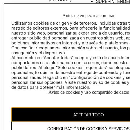
SUPERINTENDE
DE INDUSTRIA Y
PROGRAMA DE
COMERCIO - SI
TRANSPARENCIA
Antes de empezar a comprar
Y ÉTICA (INGLÉS)
PETICIONES
Utilizamos cookies de origen y de terceros, incluidas otras 
QUEJAS Y
rastreo de editores externos, para ofrecerle la funcionalid
RECLAMOS
nuestro sitio web, personalizar su experiencia de usuario, rea
entregar publicidad personalizada en nuestros sitios web, a
boletines informativos en Internet y a través de plataformas 
Con ese fin, recopilamos información sobre el usuario, los 
navegación y el dispositivo.
Al hacer clic en “Aceptar todas”, acepta y está de acuerdo e
compartamos esta información con terceros, como nuestros
publicitarios. Al elegir “Solo cookies requeridas”, se bloque
opcionales, lo que limita nuestra entrega de contenido y fu
Colombia ($)
personalizadas. Haga clic en “Configuración de cookies y se
personalizar sus opciones. Visite nuestro aviso de cookies 
CAMBIAR REGIÓN
de datos para obtener más información.
Aviso de cookies y uso compartido de datos
El contenido de esta página web está protegido por copyright y es
propiedad de H&M Hennes & Mauritz AB.
ACEPTAR TODO
CONFIGURACIÓN DE COOKIES Y SERVICIOS