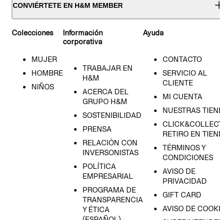
CONVIÉRTETE EN H&M MEMBER
Colecciones
Información
Ayuda
corporativa
MUJER
CONTACTO
TRABAJAR EN
HOMBRE
SERVICIO AL
H&M
CLIENTE
NIÑOS
ACERCA DEL
MI CUENTA
GRUPO H&M
NUESTRAS TIEN
SOSTENIBILIDAD
CLICK&COLLECT
PRENSA
RETIRO EN TIE
RELACIÓN CON
TÉRMINOS Y
INVERSONISTAS
CONDICIONES
POLÍTICA
AVISO DE
EMPRESARIAL
PRIVACIDAD
PROGRAMA DE
GIFT CARD
TRANSPARENCIA
AVISO DE COOK
Y ÉTICA
(ESPAÑOL)