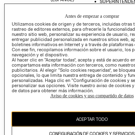
SUPERINTENDE
DE INDUSTRIA Y
PROGRAMA DE
COMERCIO - SI
TRANSPARENCIA
Antes de empezar a comprar
Y ÉTICA (INGLÉS)
PETICIONES
Utilizamos cookies de origen y de terceros, incluidas otras 
QUEJAS Y
rastreo de editores externos, para ofrecerle la funcionalid
RECLAMOS
nuestro sitio web, personalizar su experiencia de usuario, rea
entregar publicidad personalizada en nuestros sitios web, a
boletines informativos en Internet y a través de plataformas 
Con ese fin, recopilamos información sobre el usuario, los 
navegación y el dispositivo.
Al hacer clic en “Aceptar todas”, acepta y está de acuerdo e
compartamos esta información con terceros, como nuestros
publicitarios. Al elegir “Solo cookies requeridas”, se bloque
opcionales, lo que limita nuestra entrega de contenido y fu
Colombia ($)
personalizadas. Haga clic en “Configuración de cookies y se
personalizar sus opciones. Visite nuestro aviso de cookies 
CAMBIAR REGIÓN
de datos para obtener más información.
Aviso de cookies y uso compartido de datos
El contenido de esta página web está protegido por copyright y es
propiedad de H&M Hennes & Mauritz AB.
ACEPTAR TODO
CONFIGURACIÓN DE COOKIES Y SERVICIOS