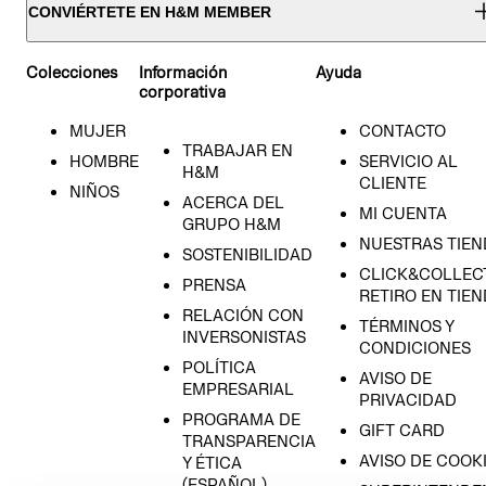
CONVIÉRTETE EN H&M MEMBER
Colecciones
Información
Ayuda
corporativa
MUJER
CONTACTO
TRABAJAR EN
HOMBRE
SERVICIO AL
H&M
CLIENTE
NIÑOS
ACERCA DEL
MI CUENTA
GRUPO H&M
NUESTRAS TIEN
SOSTENIBILIDAD
CLICK&COLLECT
PRENSA
RETIRO EN TIE
RELACIÓN CON
TÉRMINOS Y
INVERSONISTAS
CONDICIONES
POLÍTICA
AVISO DE
EMPRESARIAL
PRIVACIDAD
PROGRAMA DE
GIFT CARD
TRANSPARENCIA
AVISO DE COOK
Y ÉTICA
(ESPAÑOL)