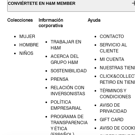
CONVIÉRTETE EN H&M MEMBER
Colecciones
Información
Ayuda
corporativa
MUJER
CONTACTO
TRABAJAR EN
HOMBRE
SERVICIO AL
H&M
CLIENTE
NIÑOS
ACERCA DEL
MI CUENTA
GRUPO H&M
NUESTRAS TIEN
SOSTENIBILIDAD
CLICK&COLLECT
PRENSA
RETIRO EN TIE
RELACIÓN CON
TÉRMINOS Y
INVERSONISTAS
CONDICIONES
POLÍTICA
AVISO DE
EMPRESARIAL
PRIVACIDAD
PROGRAMA DE
GIFT CARD
TRANSPARENCIA
AVISO DE COOK
Y ÉTICA
(ESPAÑOL)