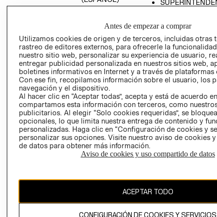
SUPERINTENDE
DE INDUSTRIA Y
PROGRAMA DE
COMERCIO - SI
TRANSPARENCIA
Antes de empezar a comprar
Y ÉTICA (INGLÉS)
PETICIONES
Utilizamos cookies de origen y de terceros, incluidas otras 
QUEJAS Y
rastreo de editores externos, para ofrecerle la funcionalid
RECLAMOS
nuestro sitio web, personalizar su experiencia de usuario, rea
entregar publicidad personalizada en nuestros sitios web, a
boletines informativos en Internet y a través de plataformas 
Con ese fin, recopilamos información sobre el usuario, los 
navegación y el dispositivo.
Al hacer clic en “Aceptar todas”, acepta y está de acuerdo e
compartamos esta información con terceros, como nuestros
publicitarios. Al elegir “Solo cookies requeridas”, se bloque
opcionales, lo que limita nuestra entrega de contenido y fu
Colombia ($)
personalizadas. Haga clic en “Configuración de cookies y se
personalizar sus opciones. Visite nuestro aviso de cookies 
CAMBIAR REGIÓN
de datos para obtener más información.
Aviso de cookies y uso compartido de datos
El contenido de esta página web está protegido por copyright y es
propiedad de H&M Hennes & Mauritz AB.
ACEPTAR TODO
CONFIGURACIÓN DE COOKIES Y SERVICIOS