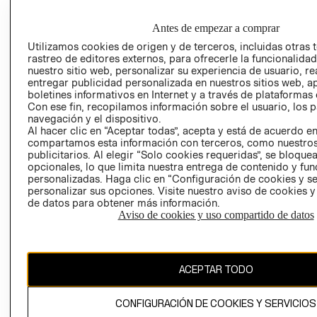
DE INDUSTRIA Y
PROGRAMA DE
COMERCIO - SI
TRANSPARENCIA
Antes de empezar a comprar
Y ÉTICA (INGLÉS)
PETICIONES
Utilizamos cookies de origen y de terceros, incluidas otras 
QUEJAS Y
rastreo de editores externos, para ofrecerle la funcionalid
RECLAMOS
nuestro sitio web, personalizar su experiencia de usuario, rea
entregar publicidad personalizada en nuestros sitios web, a
boletines informativos en Internet y a través de plataformas 
Con ese fin, recopilamos información sobre el usuario, los 
navegación y el dispositivo.
Al hacer clic en “Aceptar todas”, acepta y está de acuerdo e
compartamos esta información con terceros, como nuestros
publicitarios. Al elegir “Solo cookies requeridas”, se bloque
Colombia ($)
opcionales, lo que limita nuestra entrega de contenido y fu
personalizadas. Haga clic en “Configuración de cookies y se
personalizar sus opciones. Visite nuestro aviso de cookies 
CAMBIAR REGIÓN
de datos para obtener más información.
Aviso de cookies y uso compartido de datos
El contenido de esta página web está protegido por copyright y es
propiedad de H&M Hennes & Mauritz AB.
ACEPTAR TODO
CONFIGURACIÓN DE COOKIES Y SERVICIOS