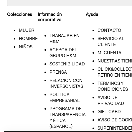
Colecciones
Información
Ayuda
corporativa
MUJER
CONTACTO
TRABAJAR EN
HOMBRE
SERVICIO AL
H&M
CLIENTE
NIÑOS
ACERCA DEL
MI CUENTA
GRUPO H&M
NUESTRAS TIEN
SOSTENIBILIDAD
CLICK&COLLECT
PRENSA
RETIRO EN TIE
RELACIÓN CON
TÉRMINOS Y
INVERSONISTAS
CONDICIONES
POLÍTICA
AVISO DE
EMPRESARIAL
PRIVACIDAD
PROGRAMA DE
GIFT CARD
TRANSPARENCIA
AVISO DE COOK
Y ÉTICA
(ESPAÑOL)
SUPERINTENDE