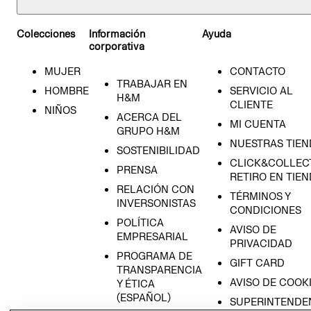
Colecciones
Información
Ayuda
corporativa
MUJER
CONTACTO
TRABAJAR EN
HOMBRE
SERVICIO AL
H&M
CLIENTE
NIÑOS
ACERCA DEL
MI CUENTA
GRUPO H&M
NUESTRAS TIEN
SOSTENIBILIDAD
CLICK&COLLECT
PRENSA
RETIRO EN TIE
RELACIÓN CON
TÉRMINOS Y
INVERSONISTAS
CONDICIONES
POLÍTICA
AVISO DE
EMPRESARIAL
PRIVACIDAD
PROGRAMA DE
GIFT CARD
TRANSPARENCIA
AVISO DE COOK
Y ÉTICA
(ESPAÑOL)
SUPERINTENDE