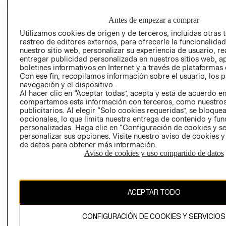
DE INDUSTRIA Y
PROGRAMA DE
COMERCIO - SI
TRANSPARENCIA
Antes de empezar a comprar
Y ÉTICA (INGLÉS)
PETICIONES
Utilizamos cookies de origen y de terceros, incluidas otras 
QUEJAS Y
rastreo de editores externos, para ofrecerle la funcionalid
RECLAMOS
nuestro sitio web, personalizar su experiencia de usuario, rea
entregar publicidad personalizada en nuestros sitios web, a
boletines informativos en Internet y a través de plataformas 
Con ese fin, recopilamos información sobre el usuario, los 
navegación y el dispositivo.
Al hacer clic en “Aceptar todas”, acepta y está de acuerdo e
compartamos esta información con terceros, como nuestros
publicitarios. Al elegir “Solo cookies requeridas”, se bloque
Colombia ($)
opcionales, lo que limita nuestra entrega de contenido y fu
personalizadas. Haga clic en “Configuración de cookies y se
personalizar sus opciones. Visite nuestro aviso de cookies 
CAMBIAR REGIÓN
de datos para obtener más información.
Aviso de cookies y uso compartido de datos
El contenido de esta página web está protegido por copyright y es
propiedad de H&M Hennes & Mauritz AB.
ACEPTAR TODO
CONFIGURACIÓN DE COOKIES Y SERVICIOS