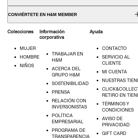
CONVIÉRTETE EN H&M MEMBER
Colecciones
Información
Ayuda
corporativa
MUJER
CONTACTO
TRABAJAR EN
HOMBRE
SERVICIO AL
H&M
CLIENTE
NIÑOS
ACERCA DEL
MI CUENTA
GRUPO H&M
NUESTRAS TIEN
SOSTENIBILIDAD
CLICK&COLLECT
PRENSA
RETIRO EN TIE
RELACIÓN CON
TÉRMINOS Y
INVERSONISTAS
CONDICIONES
POLÍTICA
AVISO DE
EMPRESARIAL
PRIVACIDAD
PROGRAMA DE
GIFT CARD
TRANSPARENCIA