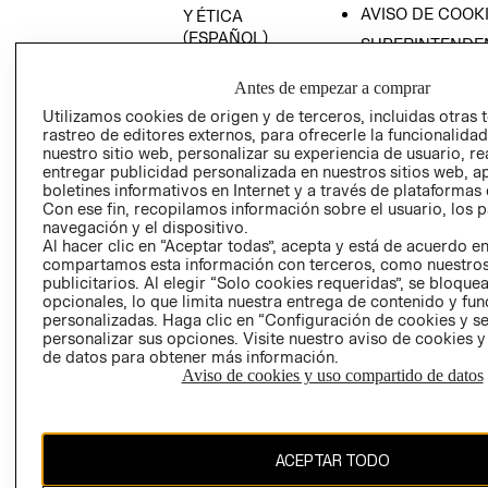
AVISO DE COOK
Y ÉTICA
(ESPAÑOL)
SUPERINTENDE
DE INDUSTRIA Y
PROGRAMA DE
COMERCIO - SI
Antes de empezar a comprar
TRANSPARENCIA
Y ÉTICA (INGLÉS)
Utilizamos cookies de origen y de terceros, incluidas otras 
PETICIONES
rastreo de editores externos, para ofrecerle la funcionalid
QUEJAS Y
nuestro sitio web, personalizar su experiencia de usuario, rea
RECLAMOS
entregar publicidad personalizada en nuestros sitios web, a
boletines informativos en Internet y a través de plataformas 
Con ese fin, recopilamos información sobre el usuario, los 
navegación y el dispositivo.
Al hacer clic en “Aceptar todas”, acepta y está de acuerdo e
compartamos esta información con terceros, como nuestros
publicitarios. Al elegir “Solo cookies requeridas”, se bloque
opcionales, lo que limita nuestra entrega de contenido y fu
Colombia ($)
personalizadas. Haga clic en “Configuración de cookies y se
personalizar sus opciones. Visite nuestro aviso de cookies 
CAMBIAR REGIÓN
de datos para obtener más información.
Aviso de cookies y uso compartido de datos
El contenido de esta página web está protegido por copyright y es
ACEPTAR TODO
propiedad de H&M Hennes & Mauritz AB.