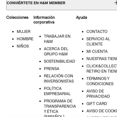
CONVIÉRTETE EN H&M MEMBER
Colecciones
Información
Ayuda
corporativa
MUJER
CONTACTO
TRABAJAR EN
HOMBRE
SERVICIO AL
H&M
CLIENTE
NIÑOS
ACERCA DEL
MI CUENTA
GRUPO H&M
NUESTRAS TIEN
SOSTENIBILIDAD
CLICK&COLLECT
PRENSA
RETIRO EN TIE
RELACIÓN CON
TÉRMINOS Y
INVERSONISTAS
CONDICIONES
POLÍTICA
AVISO DE
EMPRESARIAL
PRIVACIDAD
PROGRAMA DE
GIFT CARD
TRANSPARENCIA
AVISO DE COOK
Y ÉTICA
(ESPAÑOL)