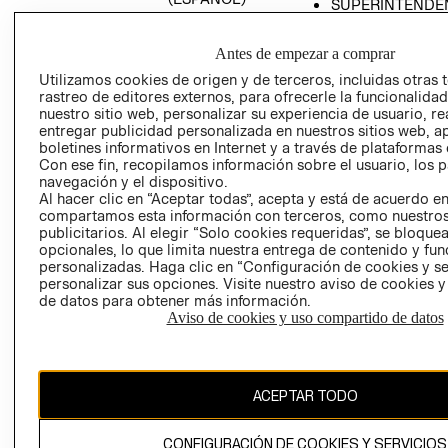
SUPERINTENDE
DE INDUSTRIA Y
PROGRAMA DE
COMERCIO - SI
TRANSPARENCIA
Antes de empezar a comprar
Y ÉTICA (INGLÉS)
PETICIONES
Utilizamos cookies de origen y de terceros, incluidas otras 
QUEJAS Y
rastreo de editores externos, para ofrecerle la funcionalid
RECLAMOS
nuestro sitio web, personalizar su experiencia de usuario, rea
entregar publicidad personalizada en nuestros sitios web, a
boletines informativos en Internet y a través de plataformas 
Con ese fin, recopilamos información sobre el usuario, los 
navegación y el dispositivo.
Al hacer clic en “Aceptar todas”, acepta y está de acuerdo e
compartamos esta información con terceros, como nuestros
publicitarios. Al elegir “Solo cookies requeridas”, se bloque
opcionales, lo que limita nuestra entrega de contenido y fu
Colombia ($)
personalizadas. Haga clic en “Configuración de cookies y se
personalizar sus opciones. Visite nuestro aviso de cookies 
CAMBIAR REGIÓN
de datos para obtener más información.
Aviso de cookies y uso compartido de datos
El contenido de esta página web está protegido por copyright y es
propiedad de H&M Hennes & Mauritz AB.
ACEPTAR TODO
CONFIGURACIÓN DE COOKIES Y SERVICIOS