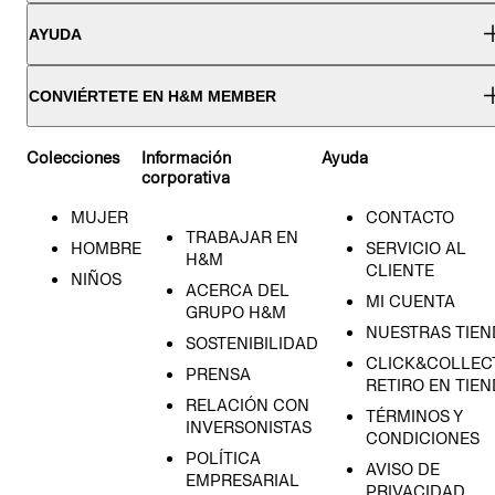
AYUDA
CONVIÉRTETE EN H&M MEMBER
Colecciones
Información
Ayuda
corporativa
MUJER
CONTACTO
TRABAJAR EN
HOMBRE
SERVICIO AL
H&M
CLIENTE
NIÑOS
ACERCA DEL
MI CUENTA
GRUPO H&M
NUESTRAS TIEN
SOSTENIBILIDAD
CLICK&COLLECT
PRENSA
RETIRO EN TIE
RELACIÓN CON
TÉRMINOS Y
INVERSONISTAS
CONDICIONES
POLÍTICA
AVISO DE
EMPRESARIAL
PRIVACIDAD