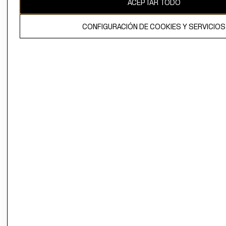
ACEPTAR TODO
El contenido de esta página web está protegido por copyright y es
propiedad de H&M Hennes & Mauritz AB.
CONFIGURACIÓN DE COOKIES Y SERVICIOS