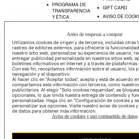
PROGRAMA DE
GIFT CARD
TRANSPARENCIA
AVISO DE COOK
Y ÉTICA
(ESPAÑOL)
SUPERINTENDE
DE INDUSTRIA Y
PROGRAMA DE
Antes de empezar a comprar
COMERCIO - SI
TRANSPARENCIA
Utilizamos cookies de origen y de terceros, incluidas otras 
Y ÉTICA (INGLÉS)
PETICIONES
rastreo de editores externos, para ofrecerle la funcionalid
QUEJAS Y
nuestro sitio web, personalizar su experiencia de usuario, rea
entregar publicidad personalizada en nuestros sitios web, a
RECLAMOS
boletines informativos en Internet y a través de plataformas 
Con ese fin, recopilamos información sobre el usuario, los 
navegación y el dispositivo.
Al hacer clic en “Aceptar todas”, acepta y está de acuerdo e
compartamos esta información con terceros, como nuestros
publicitarios. Al elegir “Solo cookies requeridas”, se bloque
opcionales, lo que limita nuestra entrega de contenido y fu
personalizadas. Haga clic en “Configuración de cookies y se
Colombia ($)
personalizar sus opciones. Visite nuestro aviso de cookies 
de datos para obtener más información.
CAMBIAR REGIÓN
Aviso de cookies y uso compartido de datos