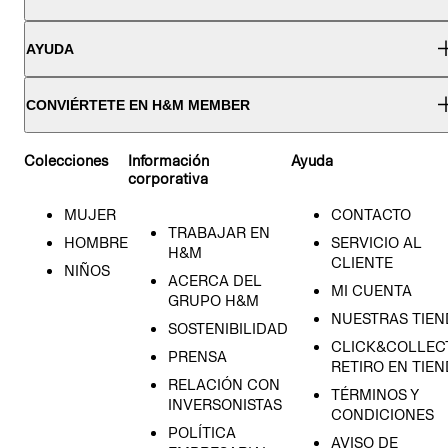
AYUDA
CONVIÉRTETE EN H&M MEMBER
Colecciones
Información
Ayuda
corporativa
MUJER
CONTACTO
TRABAJAR EN
HOMBRE
SERVICIO AL
H&M
CLIENTE
NIÑOS
ACERCA DEL
MI CUENTA
GRUPO H&M
NUESTRAS TIEN
SOSTENIBILIDAD
CLICK&COLLECT
PRENSA
RETIRO EN TIE
RELACIÓN CON
TÉRMINOS Y
INVERSONISTAS
CONDICIONES
POLÍTICA
AVISO DE