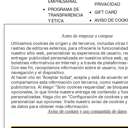
EMPRESARIAL
PRIVACIDAD
PROGRAMA DE
GIFT CARD
TRANSPARENCIA
AVISO DE COOK
Y ÉTICA
(ESPAÑOL)
SUPERINTENDE
DE INDUSTRIA Y
PROGRAMA DE
Antes de empezar a comprar
COMERCIO - SI
TRANSPARENCIA
Utilizamos cookies de origen y de terceros, incluidas otras 
Y ÉTICA (INGLÉS)
PETICIONES
rastreo de editores externos, para ofrecerle la funcionalid
nuestro sitio web, personalizar su experiencia de usuario, rea
QUEJAS Y
entregar publicidad personalizada en nuestros sitios web, a
RECLAMOS
boletines informativos en Internet y a través de plataformas 
Con ese fin, recopilamos información sobre el usuario, los 
navegación y el dispositivo.
Al hacer clic en “Aceptar todas”, acepta y está de acuerdo e
compartamos esta información con terceros, como nuestros
publicitarios. Al elegir “Solo cookies requeridas”, se bloque
opcionales, lo que limita nuestra entrega de contenido y fu
personalizadas. Haga clic en “Configuración de cookies y se
Colombia ($)
personalizar sus opciones. Visite nuestro aviso de cookies 
de datos para obtener más información.
CAMBIAR REGIÓN
Aviso de cookies y uso compartido de datos