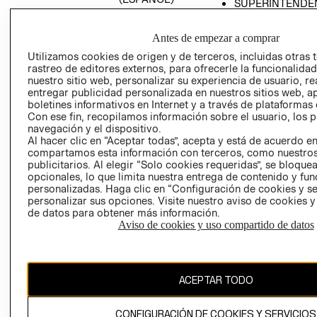
SUPERINTENDE
DE INDUSTRIA Y
PROGRAMA DE
COMERCIO - SI
TRANSPARENCIA
Antes de empezar a comprar
Y ÉTICA (INGLÉS)
PETICIONES
Utilizamos cookies de origen y de terceros, incluidas otras 
QUEJAS Y
rastreo de editores externos, para ofrecerle la funcionalid
RECLAMOS
nuestro sitio web, personalizar su experiencia de usuario, rea
entregar publicidad personalizada en nuestros sitios web, a
boletines informativos en Internet y a través de plataformas 
Con ese fin, recopilamos información sobre el usuario, los 
navegación y el dispositivo.
Al hacer clic en “Aceptar todas”, acepta y está de acuerdo e
compartamos esta información con terceros, como nuestros
publicitarios. Al elegir “Solo cookies requeridas”, se bloque
opcionales, lo que limita nuestra entrega de contenido y fu
Colombia ($)
personalizadas. Haga clic en “Configuración de cookies y se
personalizar sus opciones. Visite nuestro aviso de cookies 
CAMBIAR REGIÓN
de datos para obtener más información.
Aviso de cookies y uso compartido de datos
El contenido de esta página web está protegido por copyright y es
propiedad de H&M Hennes & Mauritz AB.
ACEPTAR TODO
CONFIGURACIÓN DE COOKIES Y SERVICIOS