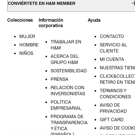
CONVIÉRTETE EN H&M MEMBER
Colecciones
Información
Ayuda
corporativa
MUJER
CONTACTO
TRABAJAR EN
HOMBRE
SERVICIO AL
H&M
CLIENTE
NIÑOS
ACERCA DEL
MI CUENTA
GRUPO H&M
NUESTRAS TIEN
SOSTENIBILIDAD
CLICK&COLLECT
PRENSA
RETIRO EN TIE
RELACIÓN CON
TÉRMINOS Y
INVERSONISTAS
CONDICIONES
POLÍTICA
AVISO DE
EMPRESARIAL
PRIVACIDAD
PROGRAMA DE
GIFT CARD
TRANSPARENCIA
AVISO DE COOK
Y ÉTICA
(ESPAÑOL)