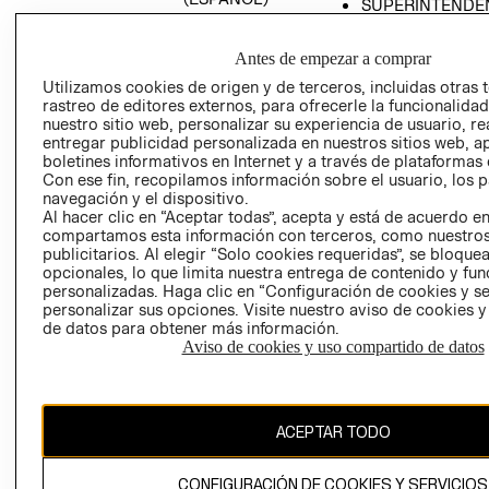
SUPERINTENDE
DE INDUSTRIA Y
PROGRAMA DE
COMERCIO - SI
TRANSPARENCIA
Antes de empezar a comprar
Y ÉTICA (INGLÉS)
PETICIONES
Utilizamos cookies de origen y de terceros, incluidas otras 
QUEJAS Y
rastreo de editores externos, para ofrecerle la funcionalid
RECLAMOS
nuestro sitio web, personalizar su experiencia de usuario, rea
entregar publicidad personalizada en nuestros sitios web, a
boletines informativos en Internet y a través de plataformas 
Con ese fin, recopilamos información sobre el usuario, los 
navegación y el dispositivo.
Al hacer clic en “Aceptar todas”, acepta y está de acuerdo e
compartamos esta información con terceros, como nuestros
publicitarios. Al elegir “Solo cookies requeridas”, se bloque
opcionales, lo que limita nuestra entrega de contenido y fu
Colombia ($)
personalizadas. Haga clic en “Configuración de cookies y se
personalizar sus opciones. Visite nuestro aviso de cookies 
CAMBIAR REGIÓN
de datos para obtener más información.
Aviso de cookies y uso compartido de datos
El contenido de esta página web está protegido por copyright y es
propiedad de H&M Hennes & Mauritz AB.
ACEPTAR TODO
CONFIGURACIÓN DE COOKIES Y SERVICIOS