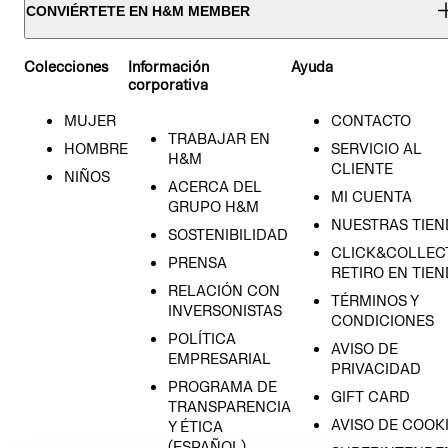
CONVIÉRTETE EN H&M MEMBER
Colecciones
Información
Ayuda
corporativa
MUJER
CONTACTO
TRABAJAR EN
HOMBRE
SERVICIO AL
H&M
CLIENTE
NIÑOS
ACERCA DEL
MI CUENTA
GRUPO H&M
NUESTRAS TIEN
SOSTENIBILIDAD
CLICK&COLLECT
PRENSA
RETIRO EN TIE
RELACIÓN CON
TÉRMINOS Y
INVERSONISTAS
CONDICIONES
POLÍTICA
AVISO DE
EMPRESARIAL
PRIVACIDAD
PROGRAMA DE
GIFT CARD
TRANSPARENCIA
AVISO DE COOK
Y ÉTICA
(ESPAÑOL)