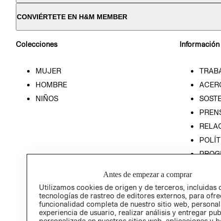
CONVIÉRTETE EN H&M MEMBER
Colecciones
Información
MUJER
TRAB
HOMBRE
ACER
NIÑOS
SOSTE
PREN
RELA
POLÍT
PROG
ÉTICA
Antes de empezar a comprar
PROG
Utilizamos cookies de origen y de terceros, incluidas 
ÉTICA
tecnologías de rastreo de editores externos, para ofre
funcionalidad completa de nuestro sitio web, personal
experiencia de usuario, realizar análisis y entregar pu
personalizada en nuestros sitios web, aplicaciones y b