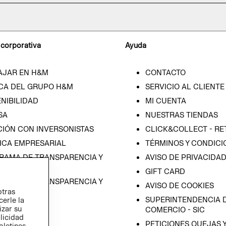
 corporativa
Ayuda
AJAR EN H&M
CONTACTO
CA DEL GRUPO H&M
SERVICIO AL CLIENTE
NIBILIDAD
MI CUENTA
SA
NUESTRAS TIENDAS
CIÓN CON INVERSONISTAS
CLICK&COLLECT - RE
ICA EMPRESARIAL
TÉRMINOS Y CONDICI
RAMA DE TRANSPARENCIA Y
AVISO DE PRIVACIDA
 (ESPAÑOL)
GIFT CARD
RAMA DE TRANSPARENCIA Y
AVISO DE COOKIES
otras
 (INGLÉS)
SUPERINTENDENCIA D
cerle la
izar su
COMERCIO - SIC
blicidad
PETICIONES QUEJAS 
oletines