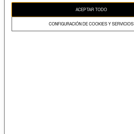
ACEPTAR TODO
El contenido de esta página web está protegido por copyright y es
propiedad de H&M Hennes & Mauritz AB.
CONFIGURACIÓN DE COOKIES Y SERVICIOS