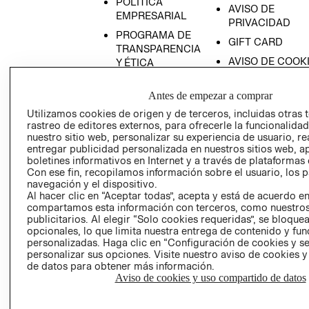
POLÍTICA
AVISO DE
EMPRESARIAL
PRIVACIDAD
PROGRAMA DE
GIFT CARD
TRANSPARENCIA
AVISO DE COOK
Y ÉTICA
(ESPAÑOL)
SUPERINTENDE
DE INDUSTRIA Y
Antes de empezar a comprar
PROGRAMA DE
COMERCIO - SI
TRANSPARENCIA
Utilizamos cookies de origen y de terceros, incluidas otras 
Y ÉTICA (INGLÉS)
rastreo de editores externos, para ofrecerle la funcionalid
PETICIONES
nuestro sitio web, personalizar su experiencia de usuario, rea
QUEJAS Y
entregar publicidad personalizada en nuestros sitios web, a
RECLAMOS
boletines informativos en Internet y a través de plataformas 
Con ese fin, recopilamos información sobre el usuario, los 
navegación y el dispositivo.
Al hacer clic en “Aceptar todas”, acepta y está de acuerdo e
compartamos esta información con terceros, como nuestros
publicitarios. Al elegir “Solo cookies requeridas”, se bloque
opcionales, lo que limita nuestra entrega de contenido y fu
personalizadas. Haga clic en “Configuración de cookies y se
Colombia ($)
personalizar sus opciones. Visite nuestro aviso de cookies 
de datos para obtener más información.
CAMBIAR REGIÓN
Aviso de cookies y uso compartido de datos