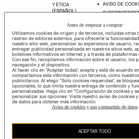
AVISO DE COOK
Y ÉTICA
(ESPAÑOL)
SUPERINTENDE
DE INDUSTRIA Y
PROGRAMA DE
COMERCIO - SI
Antes de empezar a comprar
TRANSPARENCIA
Y ÉTICA (INGLÉS)
Utilizamos cookies de origen y de terceros, incluidas otras 
PETICIONES
rastreo de editores externos, para ofrecerle la funcionalid
QUEJAS Y
nuestro sitio web, personalizar su experiencia de usuario, rea
RECLAMOS
entregar publicidad personalizada en nuestros sitios web, a
boletines informativos en Internet y a través de plataformas 
Con ese fin, recopilamos información sobre el usuario, los 
navegación y el dispositivo.
Al hacer clic en “Aceptar todas”, acepta y está de acuerdo e
compartamos esta información con terceros, como nuestros
publicitarios. Al elegir “Solo cookies requeridas”, se bloque
opcionales, lo que limita nuestra entrega de contenido y fu
Colombia ($)
personalizadas. Haga clic en “Configuración de cookies y se
personalizar sus opciones. Visite nuestro aviso de cookies 
CAMBIAR REGIÓN
de datos para obtener más información.
Aviso de cookies y uso compartido de datos
El contenido de esta página web está protegido por copyright y es
ACEPTAR TODO
propiedad de H&M Hennes & Mauritz AB.