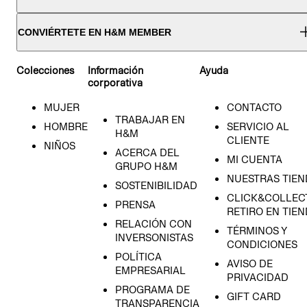
CONVIÉRTETE EN H&M MEMBER
Colecciones
Información
Ayuda
corporativa
MUJER
CONTACTO
TRABAJAR EN
HOMBRE
SERVICIO AL
H&M
CLIENTE
NIÑOS
ACERCA DEL
MI CUENTA
GRUPO H&M
NUESTRAS TIEN
SOSTENIBILIDAD
CLICK&COLLECT
PRENSA
RETIRO EN TIE
RELACIÓN CON
TÉRMINOS Y
INVERSONISTAS
CONDICIONES
POLÍTICA
AVISO DE
EMPRESARIAL
PRIVACIDAD
PROGRAMA DE
GIFT CARD
TRANSPARENCIA