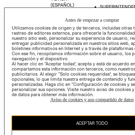
(ESPAÑOL)
SUPERINTENDE
DE INDUSTRIA Y
PROGRAMA DE
COMERCIO - SI
TRANSPARENCIA
Antes de empezar a comprar
Y ÉTICA (INGLÉS)
PETICIONES
Utilizamos cookies de origen y de terceros, incluidas otras 
rastreo de editores externos, para ofrecerle la funcionalid
QUEJAS Y
nuestro sitio web, personalizar su experiencia de usuario, rea
RECLAMOS
entregar publicidad personalizada en nuestros sitios web, a
boletines informativos en Internet y a través de plataformas 
Con ese fin, recopilamos información sobre el usuario, los 
navegación y el dispositivo.
Al hacer clic en “Aceptar todas”, acepta y está de acuerdo e
compartamos esta información con terceros, como nuestros
publicitarios. Al elegir “Solo cookies requeridas”, se bloque
opcionales, lo que limita nuestra entrega de contenido y fu
Colombia ($)
personalizadas. Haga clic en “Configuración de cookies y se
personalizar sus opciones. Visite nuestro aviso de cookies 
CAMBIAR REGIÓN
de datos para obtener más información.
Aviso de cookies y uso compartido de datos
El contenido de esta página web está protegido por copyright y es
ACEPTAR TODO
propiedad de H&M Hennes & Mauritz AB.