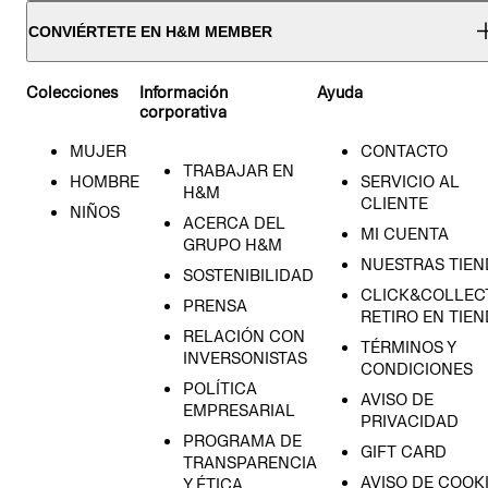
CONVIÉRTETE EN H&M MEMBER
Colecciones
Información
Ayuda
corporativa
MUJER
CONTACTO
TRABAJAR EN
HOMBRE
SERVICIO AL
H&M
CLIENTE
NIÑOS
ACERCA DEL
MI CUENTA
GRUPO H&M
NUESTRAS TIEN
SOSTENIBILIDAD
CLICK&COLLECT
PRENSA
RETIRO EN TIE
RELACIÓN CON
TÉRMINOS Y
INVERSONISTAS
CONDICIONES
POLÍTICA
AVISO DE
EMPRESARIAL
PRIVACIDAD
PROGRAMA DE
GIFT CARD
TRANSPARENCIA
AVISO DE COOK
Y ÉTICA