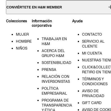
CONVIÉRTETE EN H&M MEMBER
Colecciones
Información
Ayuda
corporativa
MUJER
CONTACTO
TRABAJAR EN
HOMBRE
SERVICIO AL
H&M
CLIENTE
NIÑOS
ACERCA DEL
MI CUENTA
GRUPO H&M
NUESTRAS TIEN
SOSTENIBILIDAD
CLICK&COLLECT
PRENSA
RETIRO EN TIE
RELACIÓN CON
TÉRMINOS Y
INVERSONISTAS
CONDICIONES
POLÍTICA
AVISO DE
EMPRESARIAL
PRIVACIDAD
PROGRAMA DE
GIFT CARD
TRANSPARENCIA
AVISO DE COOK
Y ÉTICA