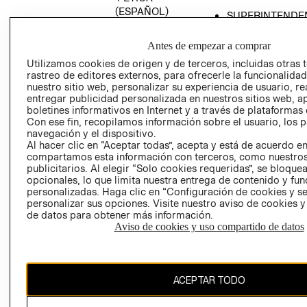
(ESPAÑOL)
SUPERINTENDE
DE INDUSTRIA Y
PROGRAMA DE
COMERCIO - SI
TRANSPARENCIA
Antes de empezar a comprar
Y ÉTICA (INGLÉS)
PETICIONES
Utilizamos cookies de origen y de terceros, incluidas otras 
rastreo de editores externos, para ofrecerle la funcionalid
QUEJAS Y
nuestro sitio web, personalizar su experiencia de usuario, rea
RECLAMOS
entregar publicidad personalizada en nuestros sitios web, a
boletines informativos en Internet y a través de plataformas 
Con ese fin, recopilamos información sobre el usuario, los 
navegación y el dispositivo.
Al hacer clic en “Aceptar todas”, acepta y está de acuerdo e
compartamos esta información con terceros, como nuestros
publicitarios. Al elegir “Solo cookies requeridas”, se bloque
opcionales, lo que limita nuestra entrega de contenido y fu
Colombia ($)
personalizadas. Haga clic en “Configuración de cookies y se
personalizar sus opciones. Visite nuestro aviso de cookies 
CAMBIAR REGIÓN
de datos para obtener más información.
Aviso de cookies y uso compartido de datos
El contenido de esta página web está protegido por copyright y es
ACEPTAR TODO
propiedad de H&M Hennes & Mauritz AB.