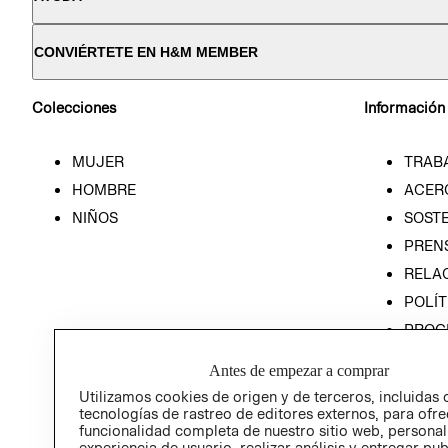
CONVIÉRTETE EN H&M MEMBER
Colecciones
Información
MUJER
TRAB
HOMBRE
ACER
NIÑOS
SOSTE
PREN
RELA
POLÍT
PROG
ÉTICA
Antes de empezar a comprar
PROG
Utilizamos cookies de origen y de terceros, incluidas 
ÉTICA
tecnologías de rastreo de editores externos, para ofre
funcionalidad completa de nuestro sitio web, personal
experiencia de usuario, realizar análisis y entregar pu