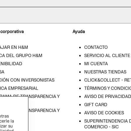
 corporativa
Ayuda
AJAR EN H&M
CONTACTO
CA DEL GRUPO H&M
SERVICIO AL CLIENTE
NIBILIDAD
MI CUENTA
SA
NUESTRAS TIENDAS
CIÓN CON INVERSONISTAS
CLICK&COLLECT - RE
ICA EMPRESARIAL
TÉRMINOS Y CONDICI
RAMA DE TRANSPARENCIA Y
AVISO DE PRIVACIDA
 (ESPAÑOL)
GIFT CARD
RAMA DE TRANSPARENCIA Y
AVISO DE COOKIES
otras
 (INGLÉS)
SUPERINTENDENCIA D
cerle la
izar su
COMERCIO - SIC
blicidad