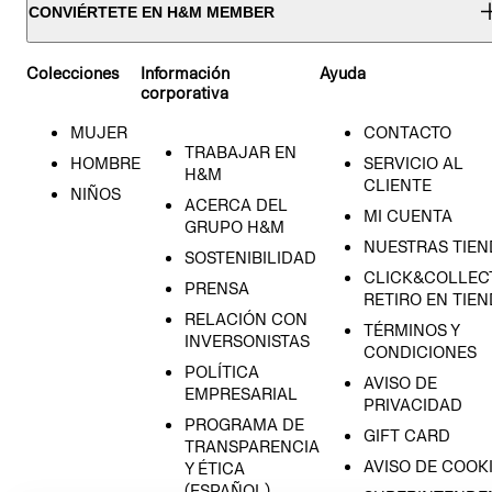
CONVIÉRTETE EN H&M MEMBER
Colecciones
Información
Ayuda
corporativa
MUJER
CONTACTO
TRABAJAR EN
HOMBRE
SERVICIO AL
H&M
CLIENTE
NIÑOS
ACERCA DEL
MI CUENTA
GRUPO H&M
NUESTRAS TIEN
SOSTENIBILIDAD
CLICK&COLLECT
PRENSA
RETIRO EN TIE
RELACIÓN CON
TÉRMINOS Y
INVERSONISTAS
CONDICIONES
POLÍTICA
AVISO DE
EMPRESARIAL
PRIVACIDAD
PROGRAMA DE
GIFT CARD
TRANSPARENCIA
AVISO DE COOK
Y ÉTICA
(ESPAÑOL)