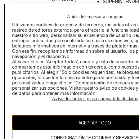
SUPERINTENDE
DE INDUSTRIA Y
PROGRAMA DE
COMERCIO - SI
TRANSPARENCIA
Antes de empezar a comprar
Y ÉTICA (INGLÉS)
PETICIONES
Utilizamos cookies de origen y de terceros, incluidas otras 
QUEJAS Y
rastreo de editores externos, para ofrecerle la funcionalid
RECLAMOS
nuestro sitio web, personalizar su experiencia de usuario, rea
entregar publicidad personalizada en nuestros sitios web, a
boletines informativos en Internet y a través de plataformas 
Con ese fin, recopilamos información sobre el usuario, los 
navegación y el dispositivo.
Al hacer clic en “Aceptar todas”, acepta y está de acuerdo e
compartamos esta información con terceros, como nuestros
publicitarios. Al elegir “Solo cookies requeridas”, se bloque
opcionales, lo que limita nuestra entrega de contenido y fu
Colombia ($)
personalizadas. Haga clic en “Configuración de cookies y se
personalizar sus opciones. Visite nuestro aviso de cookies 
CAMBIAR REGIÓN
de datos para obtener más información.
Aviso de cookies y uso compartido de datos
El contenido de esta página web está protegido por copyright y es
propiedad de H&M Hennes & Mauritz AB.
ACEPTAR TODO
CONFIGURACIÓN DE COOKIES Y SERVICIOS