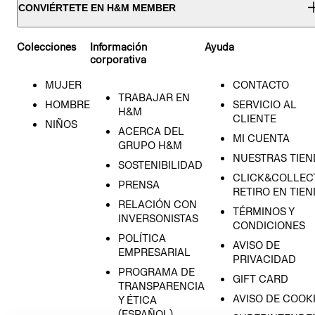
CONVIÉRTETE EN H&M MEMBER
Colecciones
Información
Ayuda
corporativa
MUJER
CONTACTO
TRABAJAR EN
HOMBRE
SERVICIO AL
H&M
CLIENTE
NIÑOS
ACERCA DEL
MI CUENTA
GRUPO H&M
NUESTRAS TIEN
SOSTENIBILIDAD
CLICK&COLLECT
PRENSA
RETIRO EN TIE
RELACIÓN CON
TÉRMINOS Y
INVERSONISTAS
CONDICIONES
POLÍTICA
AVISO DE
EMPRESARIAL
PRIVACIDAD
PROGRAMA DE
GIFT CARD
TRANSPARENCIA
AVISO DE COOK
Y ÉTICA
(ESPAÑOL)