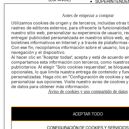
SUPERINTENDE
DE INDUSTRIA Y
PROGRAMA DE
COMERCIO - SI
TRANSPARENCIA
Antes de empezar a comprar
Y ÉTICA (INGLÉS)
PETICIONES
Utilizamos cookies de origen y de terceros, incluidas otras 
QUEJAS Y
rastreo de editores externos, para ofrecerle la funcionalid
RECLAMOS
nuestro sitio web, personalizar su experiencia de usuario, rea
entregar publicidad personalizada en nuestros sitios web, a
boletines informativos en Internet y a través de plataformas 
Con ese fin, recopilamos información sobre el usuario, los 
navegación y el dispositivo.
Al hacer clic en “Aceptar todas”, acepta y está de acuerdo e
compartamos esta información con terceros, como nuestros
publicitarios. Al elegir “Solo cookies requeridas”, se bloque
opcionales, lo que limita nuestra entrega de contenido y fu
Colombia ($)
personalizadas. Haga clic en “Configuración de cookies y se
personalizar sus opciones. Visite nuestro aviso de cookies 
CAMBIAR REGIÓN
de datos para obtener más información.
Aviso de cookies y uso compartido de datos
El contenido de esta página web está protegido por copyright y es
propiedad de H&M Hennes & Mauritz AB.
ACEPTAR TODO
CONFIGURACIÓN DE COOKIES Y SERVICIOS