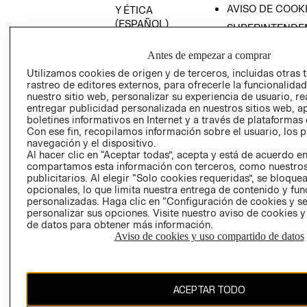
AVISO DE COOK
Y ÉTICA
(ESPAÑOL)
SUPERINTENDE
DE INDUSTRIA Y
PROGRAMA DE
COMERCIO - SI
Antes de empezar a comprar
TRANSPARENCIA
Y ÉTICA (INGLÉS)
Utilizamos cookies de origen y de terceros, incluidas otras 
PETICIONES
rastreo de editores externos, para ofrecerle la funcionalid
QUEJAS Y
nuestro sitio web, personalizar su experiencia de usuario, rea
RECLAMOS
entregar publicidad personalizada en nuestros sitios web, a
boletines informativos en Internet y a través de plataformas 
Con ese fin, recopilamos información sobre el usuario, los 
navegación y el dispositivo.
Al hacer clic en “Aceptar todas”, acepta y está de acuerdo e
compartamos esta información con terceros, como nuestros
publicitarios. Al elegir “Solo cookies requeridas”, se bloque
opcionales, lo que limita nuestra entrega de contenido y fu
Colombia ($)
personalizadas. Haga clic en “Configuración de cookies y se
personalizar sus opciones. Visite nuestro aviso de cookies 
CAMBIAR REGIÓN
de datos para obtener más información.
Aviso de cookies y uso compartido de datos
El contenido de esta página web está protegido por copyright y es
ACEPTAR TODO
propiedad de H&M Hennes & Mauritz AB.