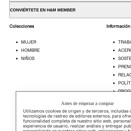
CONVIÉRTETE EN H&M MEMBER
Colecciones
Información
MUJER
TRAB
HOMBRE
ACER
NIÑOS
SOSTE
PREN
RELA
POLÍT
PROG
ÉTICA
Antes de empezar a comprar
PROG
Utilizamos cookies de origen y de terceros, incluidas 
ÉTICA
tecnologías de rastreo de editores externos, para ofre
funcionalidad completa de nuestro sitio web, personal
experiencia de usuario, realizar análisis y entregar pu
personalizada en nuestros sitios web, aplicaciones y b