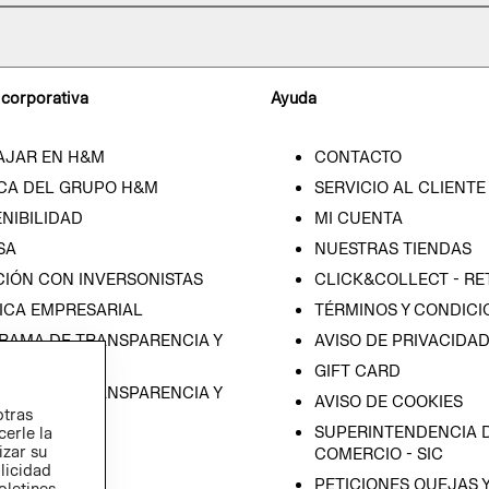
 corporativa
Ayuda
AJAR EN H&M
CONTACTO
CA DEL GRUPO H&M
SERVICIO AL CLIENTE
NIBILIDAD
MI CUENTA
SA
NUESTRAS TIENDAS
CIÓN CON INVERSONISTAS
CLICK&COLLECT - RE
ICA EMPRESARIAL
TÉRMINOS Y CONDICI
RAMA DE TRANSPARENCIA Y
AVISO DE PRIVACIDA
 (ESPAÑOL)
GIFT CARD
RAMA DE TRANSPARENCIA Y
AVISO DE COOKIES
otras
 (INGLÉS)
SUPERINTENDENCIA D
cerle la
izar su
COMERCIO - SIC
blicidad
PETICIONES QUEJAS 
oletines