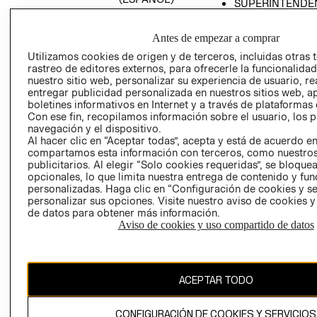
SUPERINTENDE
DE INDUSTRIA Y
PROGRAMA DE
COMERCIO - SI
TRANSPARENCIA
Antes de empezar a comprar
Y ÉTICA (INGLÉS)
PETICIONES
Utilizamos cookies de origen y de terceros, incluidas otras 
QUEJAS Y
rastreo de editores externos, para ofrecerle la funcionalid
RECLAMOS
nuestro sitio web, personalizar su experiencia de usuario, rea
entregar publicidad personalizada en nuestros sitios web, a
boletines informativos en Internet y a través de plataformas 
Con ese fin, recopilamos información sobre el usuario, los 
navegación y el dispositivo.
Al hacer clic en “Aceptar todas”, acepta y está de acuerdo e
compartamos esta información con terceros, como nuestros
publicitarios. Al elegir “Solo cookies requeridas”, se bloque
opcionales, lo que limita nuestra entrega de contenido y fu
Colombia ($)
personalizadas. Haga clic en “Configuración de cookies y se
personalizar sus opciones. Visite nuestro aviso de cookies 
CAMBIAR REGIÓN
de datos para obtener más información.
Aviso de cookies y uso compartido de datos
El contenido de esta página web está protegido por copyright y es
propiedad de H&M Hennes & Mauritz AB.
ACEPTAR TODO
CONFIGURACIÓN DE COOKIES Y SERVICIOS