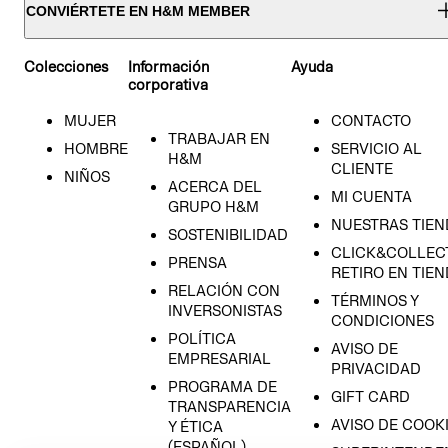
CONVIÉRTETE EN H&M MEMBER
Colecciones
Información
Ayuda
corporativa
MUJER
CONTACTO
TRABAJAR EN
HOMBRE
SERVICIO AL
H&M
CLIENTE
NIÑOS
ACERCA DEL
MI CUENTA
GRUPO H&M
NUESTRAS TIEN
SOSTENIBILIDAD
CLICK&COLLECT
PRENSA
RETIRO EN TIE
RELACIÓN CON
TÉRMINOS Y
INVERSONISTAS
CONDICIONES
POLÍTICA
AVISO DE
EMPRESARIAL
PRIVACIDAD
PROGRAMA DE
GIFT CARD
TRANSPARENCIA
AVISO DE COOK
Y ÉTICA
(ESPAÑOL)