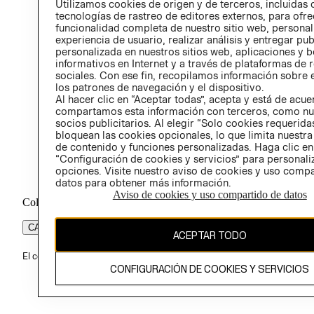
Utilizamos cookies de origen y de terceros, incluidas 
ÉTICA
tecnologías de rastreo de editores externos, para ofre
funcionalidad completa de nuestro sitio web, personal
experiencia de usuario, realizar análisis y entregar pu
personalizada en nuestros sitios web, aplicaciones y b
informativos en Internet y a través de plataformas de 
sociales. Con ese fin, recopilamos información sobre e
los patrones de navegación y el dispositivo.
Al hacer clic en “Aceptar todas”, acepta y está de acu
compartamos esta información con terceros, como nu
socios publicitarios. Al elegir “Solo cookies requeridas
bloquean las cookies opcionales, lo que limita nuestra
de contenido y funciones personalizadas. Haga clic en
“Configuración de cookies y servicios” para personali
opciones. Visite nuestro aviso de cookies y uso comp
datos para obtener más información.
Aviso de cookies y uso compartido de datos
Colombia ($)
CAMBIAR REGIÓN
ACEPTAR TODO
El contenido de esta página web está protegido por copyright y es pr
CONFIGURACIÓN DE COOKIES Y SERVICIOS