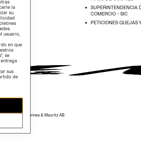
otras
 (INGLÉS)
cerle la
SUPERINTENDENCIA D
izar su
COMERCIO - SIC
blicidad
PETICIONES QUEJAS 
oletines
redes
l usuario,
erdo en que
estros
”, se
 entrega
zar sus
artido de
opiedad de H&M Hennes & Mauritz AB.