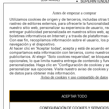
SUPERINTENDE
DE INDUSTRIA Y
PROGRAMA DE
COMERCIO - SI
TRANSPARENCIA
Antes de empezar a comprar
Y ÉTICA (INGLÉS)
PETICIONES
Utilizamos cookies de origen y de terceros, incluidas otras 
QUEJAS Y
rastreo de editores externos, para ofrecerle la funcionalid
RECLAMOS
nuestro sitio web, personalizar su experiencia de usuario, rea
entregar publicidad personalizada en nuestros sitios web, a
boletines informativos en Internet y a través de plataformas 
Con ese fin, recopilamos información sobre el usuario, los 
navegación y el dispositivo.
Al hacer clic en “Aceptar todas”, acepta y está de acuerdo e
compartamos esta información con terceros, como nuestros
publicitarios. Al elegir “Solo cookies requeridas”, se bloque
opcionales, lo que limita nuestra entrega de contenido y fu
Colombia ($)
personalizadas. Haga clic en “Configuración de cookies y se
personalizar sus opciones. Visite nuestro aviso de cookies 
CAMBIAR REGIÓN
de datos para obtener más información.
Aviso de cookies y uso compartido de datos
El contenido de esta página web está protegido por copyright y es
propiedad de H&M Hennes & Mauritz AB.
ACEPTAR TODO
CONFIGURACIÓN DE COOKIES Y SERVICIOS