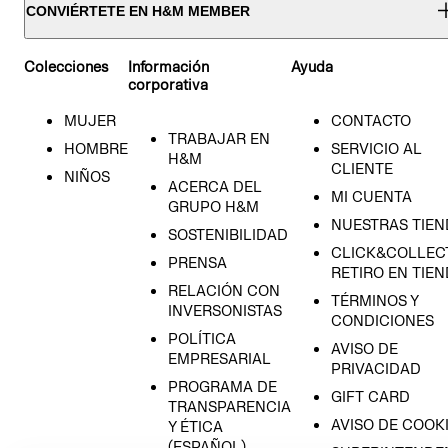
CONVIÉRTETE EN H&M MEMBER
Colecciones
Información
Ayuda
corporativa
MUJER
CONTACTO
TRABAJAR EN
HOMBRE
SERVICIO AL
H&M
CLIENTE
NIÑOS
ACERCA DEL
MI CUENTA
GRUPO H&M
NUESTRAS TIEN
SOSTENIBILIDAD
CLICK&COLLECT
PRENSA
RETIRO EN TIE
RELACIÓN CON
TÉRMINOS Y
INVERSONISTAS
CONDICIONES
POLÍTICA
AVISO DE
EMPRESARIAL
PRIVACIDAD
PROGRAMA DE
GIFT CARD
TRANSPARENCIA
AVISO DE COOK
Y ÉTICA
(ESPAÑOL)